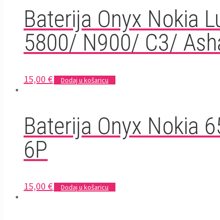
Baterija Onyx Nokia 
5800/ N900/ C3/ Ash
15,00
€
Dodaj u košaricu
Baterija Onyx Nokia 6
6P
15,00
€
Dodaj u košaricu