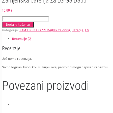
Zamjenska baterija za LG G3 D855
15,00
€
Zamjenska
baterija
Dodaj u košaricu
za
Kategorije:
ZAMJENSKA OPREMA(klik za opis)
,
Baterije
,
LG
LG
Recenzije (0)
G3
D855
Recenzije
količina
Još nema recenzija.
Samo logirani kupci koji su kupili ovaj proizvod mogu napisati recenziju.
Povezani proizvodi