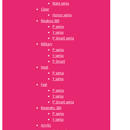
Mate serija
Clear
Honor serija
Maskice 360
P serija
Y serija
P Smart serija
Military
P serija
Y serija
P Smart
Heat
P serija
Y serija
Feel
P serija
Y serija
P Smart serija
Magnetic 360
P serija
Y serija
Acrylic