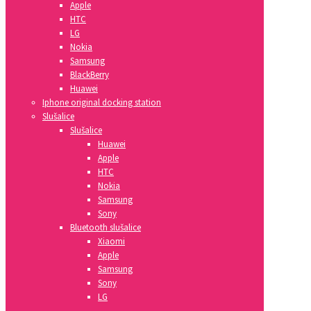
Apple
HTC
LG
Nokia
Samsung
BlackBerry
Huawei
Iphone original docking station
Slušalice
Slušalice
Huawei
Apple
HTC
Nokia
Samsung
Sony
Bluetooth slušalice
Xiaomi
Apple
Samsung
Sony
LG