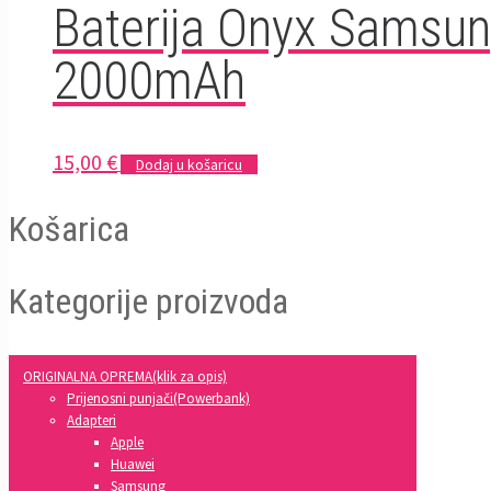
Baterija Onyx Samsun
2000mAh
15,00
€
Dodaj u košaricu
Košarica
Kategorije proizvoda
ORIGINALNA OPREMA(klik za opis)
Prijenosni punjači(Powerbank)
Adapteri
Apple
Huawei
Samsung