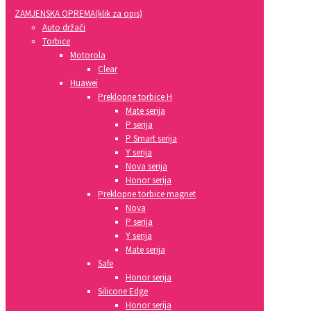
ZAMJENSKA OPREMA(klik za opis)
Auto držači
Torbice
Motorola
Clear
Huawei
Preklopne torbice H
Mate serija
P serija
P Smart serija
Y serija
Nova serija
Honor serija
Preklopne torbice magnet
Nova
P serija
Y serija
Mate serija
Safe
Honor serija
Silicone Edge
Honor serija