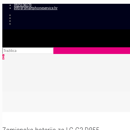
0915136170
info＠smartphoneservice.hr
0