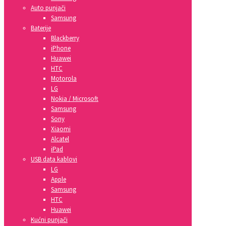
Auto punjači
Samsung
Baterije
Blackberry
iPhone
Huawei
HTC
Motorola
LG
Nokia / Microsoft
Samsung
Sony
Xiaomi
Alcatel
iPad
USB data kablovi
LG
Apple
Samsung
HTC
Huawei
Kućni punjači