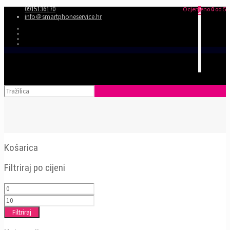
0915136170
Ocjenjeno
0
od 5
0
info＠smartphoneservice.hr
Košarica
Filtriraj po cijeni
Filtriraj