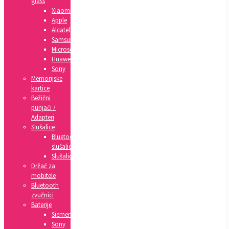
glass
Xiaomi
Apple
Alcatel
Samsung
Microsoft
Huawei
Sony
Memorijske
kartice
Bežični
punjaći /
Adapteri
Slušalice
Bluetooth
slušalice
Slušalice
Držač za
mobitele
Bluetooth
zvučnici
Baterije
Siemens
Sony