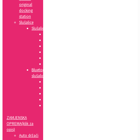
original
docking
station
Slušalice
Slušalice
Huawei
Apple
HTC
Nokia
Samsung
Sony
Bluetooth
slušalice
Xiaomi
Apple
Samsung
Sony
LG
ZAMJENSKA
OPREMA(klik za
opis)
Auto držači