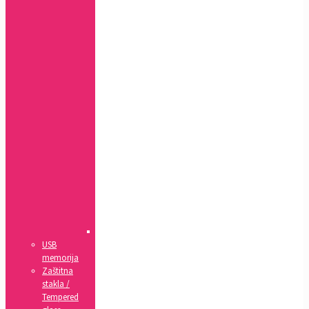
MAX
Xr
7+,
8+
7,
8,
SE(2020)
5,
5s,
SE
4,
4s
5c
6,
6s
6+,
6s+
IPad
USB
memorija
Zaštitna
stakla /
Tempered