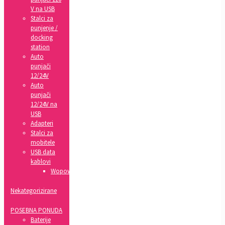
V na USB
Stalci za
punjenje /
docking
station
Auto
punjači
12/24V
Auto
punjači
12/24V na
USB
Adapteri
Stalci za
mobitele
USB data
kablovi
Wopow
Nekategorizirane
POSEBNA PONUDA
Baterije