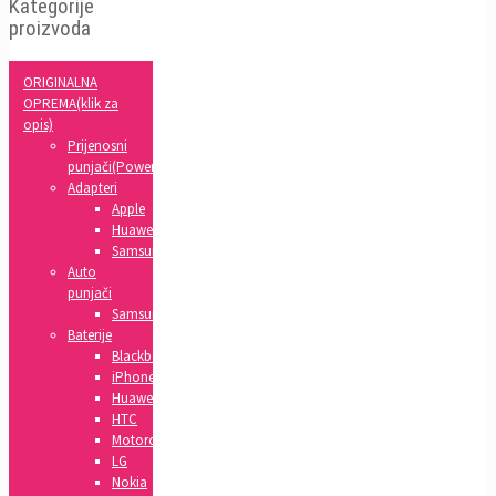
Kategorije
proizvoda
ORIGINALNA
OPREMA(klik za
opis)
Prijenosni
punjači(Powerbank)
Adapteri
Apple
Huawei
Samsung
Auto
punjači
Samsung
Baterije
Blackberry
iPhone
Huawei
HTC
Motorola
LG
Nokia