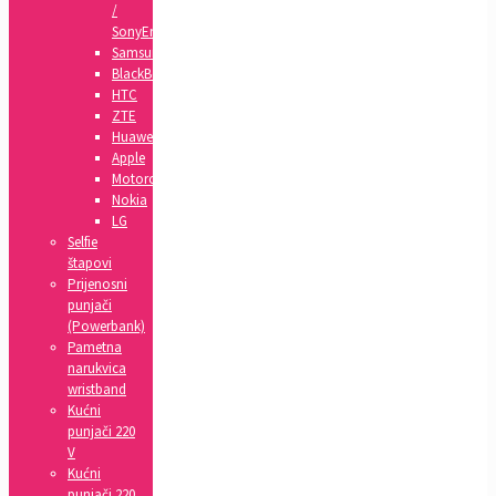
/
SonyEricsson
Samsung
BlackBerry
HTC
ZTE
Huawei
Apple
Motorola
Nokia
LG
Selfie
štapovi
Prijenosni
punjači
(Powerbank)
Pametna
narukvica
wristband
Kućni
punjači 220
V
Kućni
punjači 220