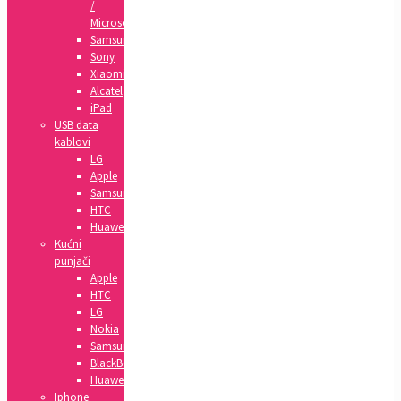
/
Microsoft
Samsung
Sony
Xiaomi
Alcatel
iPad
USB data
kablovi
LG
Apple
Samsung
HTC
Huawei
Kućni
punjači
Apple
HTC
LG
Nokia
Samsung
BlackBerry
Huawei
Iphone