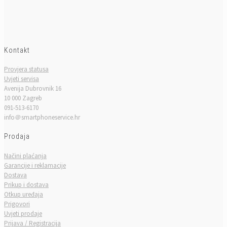
Kontakt
Provjera statusa
Uvjeti servisa
Avenija Dubrovnik 16
10 000 Zagreb
091-513-6170
info＠smartphoneservice.hr
Prodaja
Načini plaćanja
Garancije i reklamacije
Dostava
Prikup i dostava
Otkup uređaja
Prigovori
Uvjeti prodaje
Prijava / Registracija