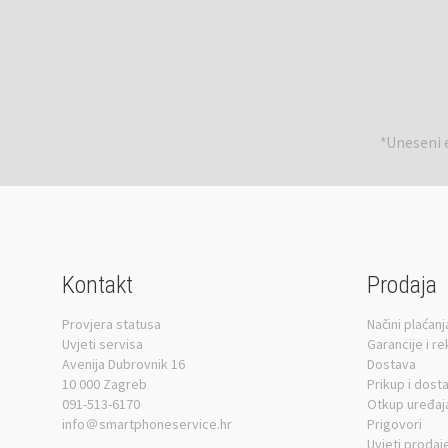
*Uneseni e
Kontakt
Prodaja
Provjera statusa
Načini plaćanj
Uvjeti servisa
Garancije i r
Avenija Dubrovnik 16
Dostava
10 000 Zagreb
Prikup i dost
091-513-6170
Otkup uređaj
info＠smartphoneservice.hr
Prigovori
Uvjeti prodaj