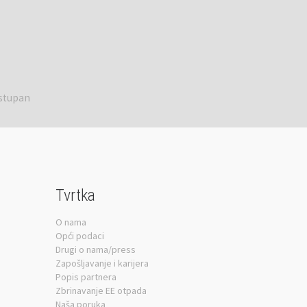
ostupan
Tvrtka
O nama
Opći podaci
Drugi o nama/press
Zapošljavanje i karijera
Popis partnera
Zbrinavanje EE otpada
Naša poruka