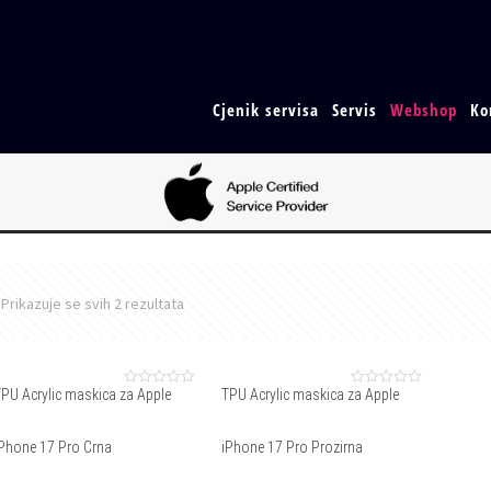
Cjenik servisa
Servis
Webshop
Ko
Prikazuje se svih 2 rezultata
TPU Acrylic maskica za Apple
TPU Acrylic maskica za Apple
Ocjenjeno
Ocjenjeno
0
0
od
od
5
5
iPhone 17 Pro Crna
iPhone 17 Pro Prozirna