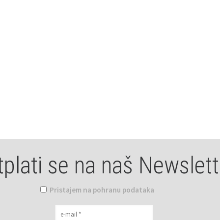
tplati se na naš Newslett
Pristajem na pohranu podataka