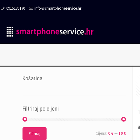
0915136170
info＠smartphoneservice.hr
Košarica
Filtriraj po cijeni
Cijena:
0 €
—
10 €
Filtriraj