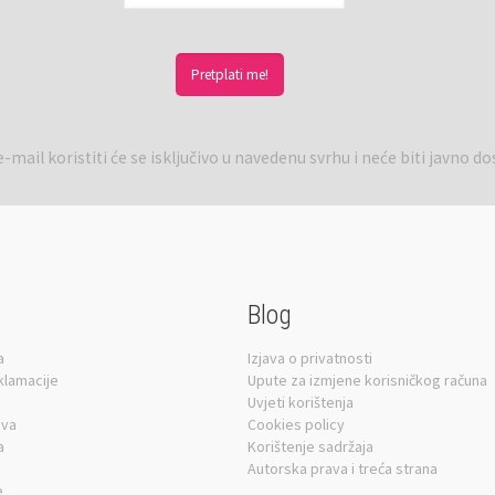
-mail koristiti će se isključivo u navedenu svrhu i neće biti javno d
Blog
a
Izjava o privatnosti
eklamacije
Upute za izmjene korisničkog računa
Uvjeti korištenja
ava
Cookies policy
a
Korištenje sadržaja
Autorska prava i treća strana
e