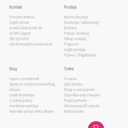
Kontakt
Prodaja
Provjera statusa
Načini plaćanja
Uvjeti servisa
Garancije i reklamacije
Avenija Dubrovnik 16
Dostava
10 000 Zagreb
Prikup i dostava
091-513-6170
Otkup uređaja
info＠smartphoneservice.hr
Prigovori
Uvjeti prodaje
Prijava / Registracija
Blog
Tvrtka
Izjava o privatnosti
O nama
Upute za izmjene korisničkog
Opći podaci
računa
Drugi o nama/press
Uvjeti korištenja
Zapošljavanje i karijera
Cookies policy
Popis partnera
Korištenje sadržaja
Zbrinavanje EE otpada
Autorska prava i treća strana
Naša poruka