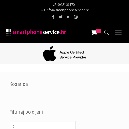
0915136170
info＠smartphoneservice.hr
0
Košarica
Filtriraj po cijeni