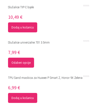
Slušalice TIP-C bijele
Ocjenjeno
0
10,49
€
od
5
Dodaj u košaricu
Slušalice univerzalne 701 3.5mm
Ocjenjeno
0
7,99
€
od
5
Odaberi opcije
TPU Sand maskica za Huawei P Smart Z, Honor 9X Zelena
Ocjenjeno
0
6,99
€
od
5
Dodaj u košaricu