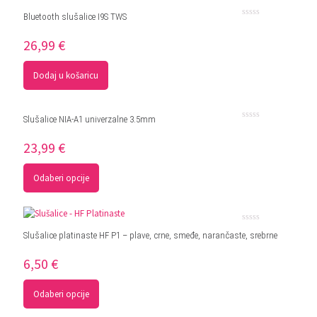
Bluetooth slušalice I9S TWS
Ocjenjeno
0
26,99
€
od
5
Dodaj u košaricu
Slušalice NIA-A1 univerzalne 3.5mm
Ocjenjeno
0
23,99
€
od
5
Odaberi opcije
Ocjenjeno
Slušalice platinaste HF P1 – plave, crne, smeđe, narančaste, srebrne
0
od
5
6,50
€
Odaberi opcije