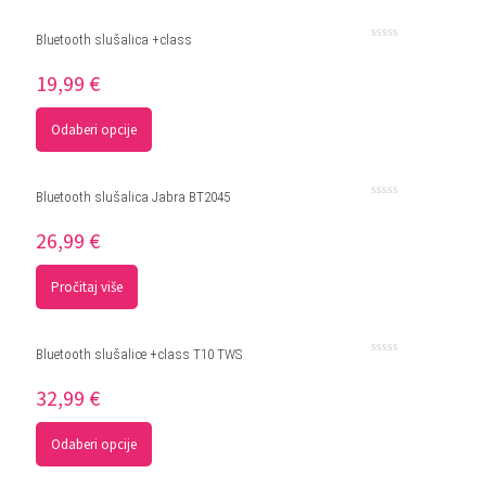
Bluetooth slušalica +class
Ocjenjeno
0
19,99
€
od
5
Odaberi opcije
Bluetooth slušalica Jabra BT2045
Ocjenjeno
0
26,99
€
od
5
Pročitaj više
Bluetooth slušalice +class T10 TWS
Ocjenjeno
0
32,99
€
od
5
Odaberi opcije