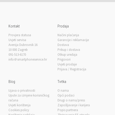
Kontakt
Prodaja
Provjera statusa
Načini plaćanja
Uvjeti servisa
Garancije i reklamacije
Avenija Dubrovnik 16
Dostava
10 000 Zagreb
Prikup i dostava
091-513-6170
Otkup uređaja
info＠smartphoneservice.hr
Prigovori
Uvjeti prodaje
Prijava / Registracija
Blog
Tvrtka
Izjava o privatnosti
O nama
Upute za izmjene korisničkog
Opći podaci
računa
Drugi o nama/press
Uvjeti korištenja
Zapošljavanje i karijera
Cookies policy
Popis partnera
Korištenje sadržaja
Zbrinavanje EE otpada