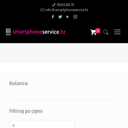
0915136170
info＠smartphoneservice.hr
0
Košarica
Filtriraj po cijeni