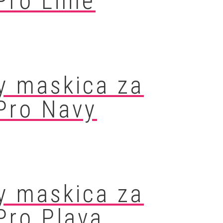
Pro Lime
y maskica za
Pro Navy
y maskica za
Pro Plava