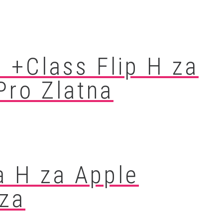
 +Class Flip H za
Pro Zlatna
a H za Apple
oza