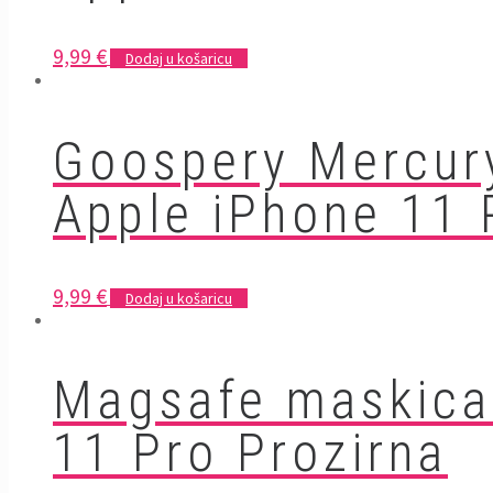
9,99
€
Dodaj u košaricu
Goospery Mercur
Apple iPhone 11 
9,99
€
Dodaj u košaricu
Magsafe maskica
11 Pro Prozirna