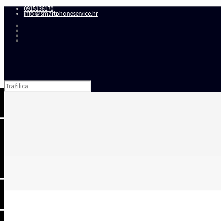
0915136170
info＠smartphoneservice.hr