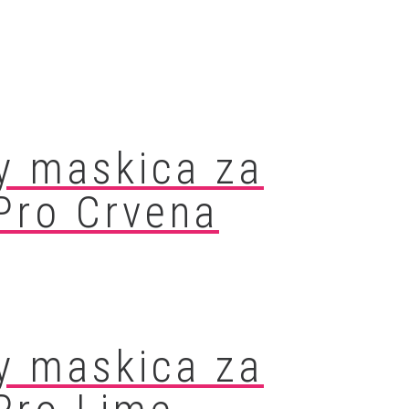
y maskica za
Pro Crvena
y maskica za