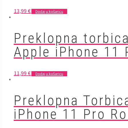
13,99
€
Dodaj u košaricu
Preklopna torbica
Apple iPhone 11 
11,99
€
Dodaj u košaricu
Preklopna Torbic
iPhone 11 Pro R