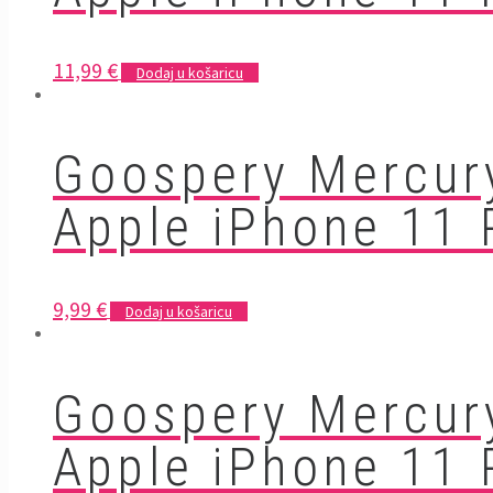
11,99
€
Dodaj u košaricu
Goospery Mercur
Apple iPhone 11 
9,99
€
Dodaj u košaricu
Goospery Mercur
Apple iPhone 11 