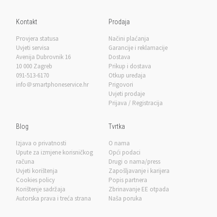
Kontakt
Prodaja
Provjera statusa
Načini plaćanja
Uvjeti servisa
Garancije i reklamacije
Avenija Dubrovnik 16
Dostava
10 000 Zagreb
Prikup i dostava
091-513-6170
Otkup uređaja
info＠smartphoneservice.hr
Prigovori
Uvjeti prodaje
Prijava / Registracija
Blog
Tvrtka
Izjava o privatnosti
O nama
Upute za izmjene korisničkog
Opći podaci
računa
Drugi o nama/press
Uvjeti korištenja
Zapošljavanje i karijera
Cookies policy
Popis partnera
Korištenje sadržaja
Zbrinavanje EE otpada
Autorska prava i treća strana
Naša poruka