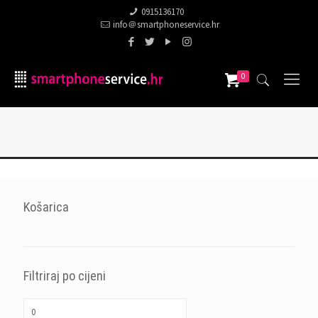
0915136170
info＠smartphoneservice.hr
0
Košarica
Filtriraj po cijeni