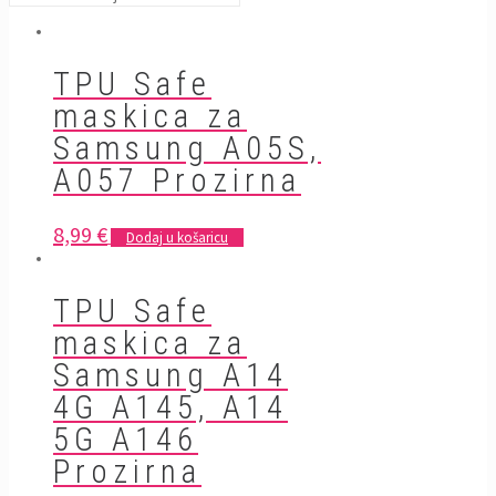
TPU Safe
maskica za
Samsung A05S,
A057 Prozirna
8,99
€
Dodaj u košaricu
TPU Safe
maskica za
Samsung A14
4G A145, A14
5G A146
Prozirna