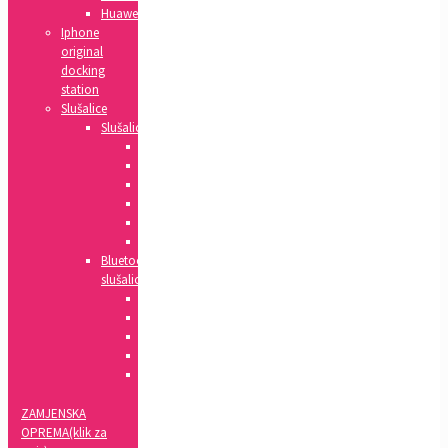
Huawei
Iphone
original
docking
station
Slušalice
Slušalice
Huawei
Apple
HTC
Nokia
Samsung
Sony
Bluetooth
slušalice
Xiaomi
Apple
Samsung
Sony
LG
ZAMJENSKA
OPREMA(klik za