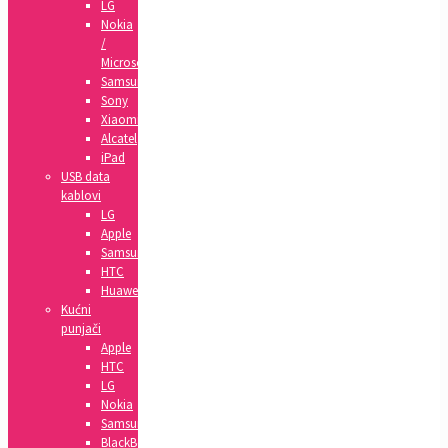
LG
Nokia
/
Microsoft
Samsung
Sony
Xiaomi
Alcatel
iPad
USB data
kablovi
LG
Apple
Samsung
HTC
Huawei
Kućni
punjači
Apple
HTC
LG
Nokia
Samsung
BlackBerry