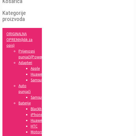
Košarica
Kategorije
proizvoda
ORIGINALNA
OPREMA(klik za
opis)
Prijenosni
punjači(Powerbank)
Adapteri
Apple
Huawei
Samsung
Auto
punjači
Samsung
Baterije
Blackberry
iPhone
Huawei
HTC
Motorola