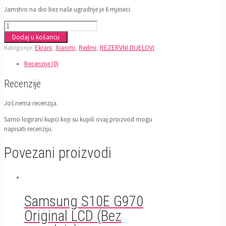
Jamstvo na dio bez naše ugradnje je 6 mjeseci.
Xiaomi
Redmi
Dodaj u košaricu
Note
Kategorije:
Ekrani
,
Xiaomi
,
Redmi
,
REZERVNI DIJELOVI
13
Pro
Recenzije (0)
4G
Recenzije
Original
LCD
(Bez
Još nema recenzija.
ugradnje)
Samo logirani kupci koji su kupili ovaj proizvod mogu
količina
napisati recenziju.
Povezani proizvodi
Samsung S10E G970
Original LCD (Bez