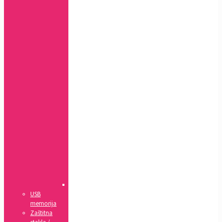
Xs
Xs
MAX
Xr
7+,
8+
7,
8,
SE(2020)
5,
5s,
SE
4,
4s
5c
6,
6s
6+,
6s+
IPad
USB
memorija
Zaštitna