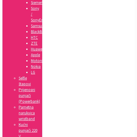
Siemens
Sony
/
SonyEricsson
Samsung
BlackBerry
HTC
ZTE
Huawei
Apple
Motorola
Nokia
LG
Selfie
štapovi
Prijenosni
punjači
(Powerbank)
Pametna
narukvica
wristband
Kućni
punjači 220
V