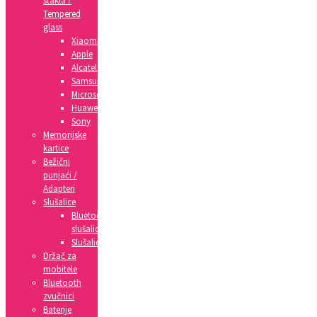
stakla /
Tempered
glass
Xiaomi
Apple
Alcatel
Samsung
Microsoft
Huawei
Sony
Memorijske
kartice
Bežični
punjaći /
Adapteri
Slušalice
Bluetooth
slušalice
Slušalice
Držač za
mobitele
Bluetooth
zvučnici
Baterije