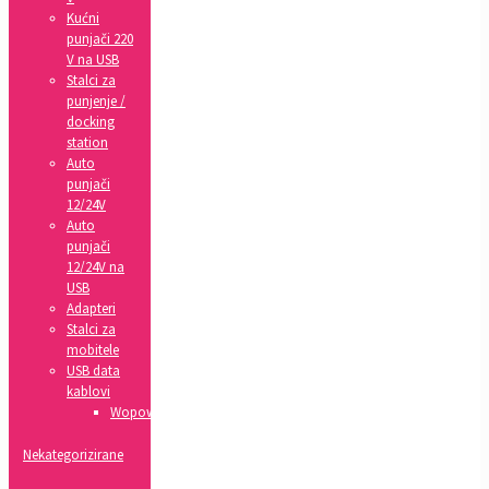
Kućni
punjači 220
V na USB
Stalci za
punjenje /
docking
station
Auto
punjači
12/24V
Auto
punjači
12/24V na
USB
Adapteri
Stalci za
mobitele
USB data
kablovi
Wopow
Nekategorizirane