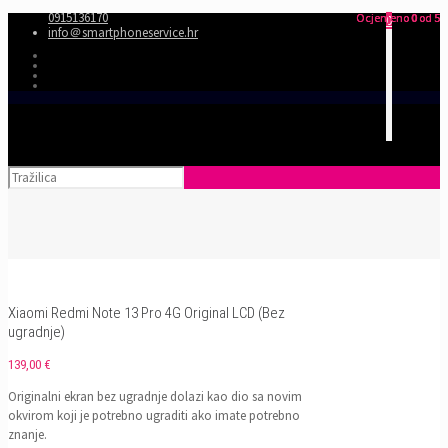
0915136170
Ocjenjeno
Ocjenjeno
Ocjenjeno
0
0
0
od 5
od 5
od 5
0
info＠smartphoneservice.hr
Xiaomi Redmi Note 13 Pro 4G Original LCD (Bez
ugradnje)
139,00
€
Originalni ekran bez ugradnje dolazi kao dio sa novim
okvirom koji je potrebno ugraditi ako imate potrebno
znanje.