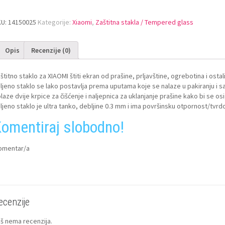
KU:
14150025
Kategorije:
Xiaomi
,
Zaštitna stakla / Tempered glass
Opis
Recenzije (0)
štitno staklo za XIAOMI štiti ekran od prašine, prljavštine, ogrebotina i ostal
ljeno staklo se lako postavlja prema uputama koje se nalaze u pakiranju i sa
laze dvije krpice za čišćenje i naljepnica za uklanjanje prašine kako bi se o
ljeno staklo je ultra tanko, debljine 0.3 mm i ima površinsku otpornost/tvrd
omentiraj slobodno!
omentar/a
ecenzije
š nema recenzija.