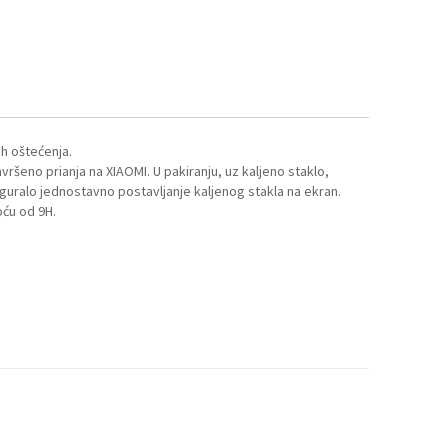
ih oštećenja.
vršeno prianja na XIAOMI. U pakiranju, uz kaljeno staklo,
siguralo jednostavno postavljanje kaljenog stakla na ekran.
oću od 9H.