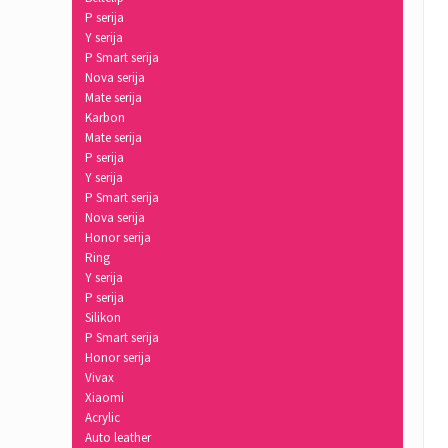
P serija
Y serija
P Smart serija
Nova serija
Mate serija
Karbon
Mate serija
P serija
Y serija
P Smart serija
Nova serija
Honor serija
Ring
Y serija
P serija
Silikon
P Smart serija
Honor serija
Vivax
Xiaomi
Acrylic
Auto leather