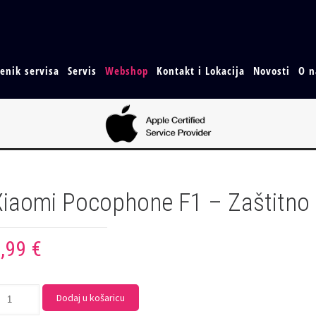
jenik servisa
Servis
Webshop
Kontakt i Lokacija
Novosti
O 
Xiaomi Pocophone F1 – Zaštitno 
6,99
€
Dodaj u košaricu