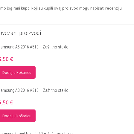
mo logirani kupci koji su kupili ovaj proizvod mogu napisati recenziju.
ovezani proizvodi
Samsung A5 2016 A510 – Zaštitno staklo
6,50
€
Dodaj u košaricu
Samsung A3 2016 A310 – Zaštitno staklo
6,50
€
Dodaj u košaricu
Samsung Grand Neo i9060 – Zaštitno staklo