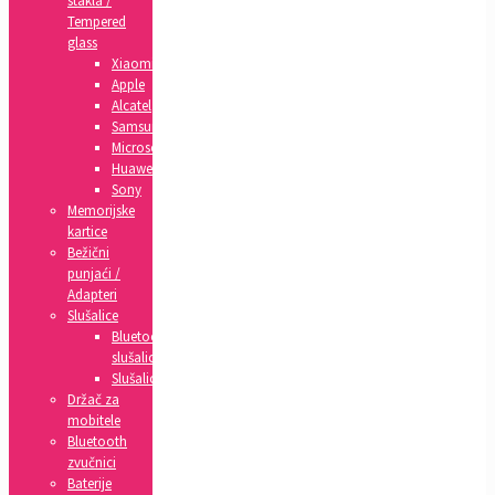
stakla /
Tempered
glass
Xiaomi
Apple
Alcatel
Samsung
Microsoft
Huawei
Sony
Memorijske
kartice
Bežični
punjaći /
Adapteri
Slušalice
Bluetooth
slušalice
Slušalice
Držač za
mobitele
Bluetooth
zvučnici
Baterije