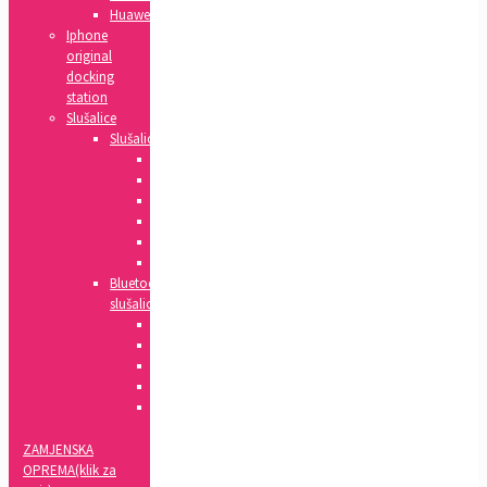
Huawei
Iphone
original
docking
station
Slušalice
Slušalice
Huawei
Apple
HTC
Nokia
Samsung
Sony
Bluetooth
slušalice
Xiaomi
Apple
Samsung
Sony
LG
ZAMJENSKA
OPREMA(klik za