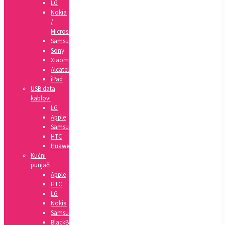
LG
Nokia
/
Microsoft
Samsung
Sony
Xiaomi
Alcatel
iPad
USB data
kablovi
LG
Apple
Samsung
HTC
Huawei
Kućni
punjači
Apple
HTC
LG
Nokia
Samsung
BlackBerry