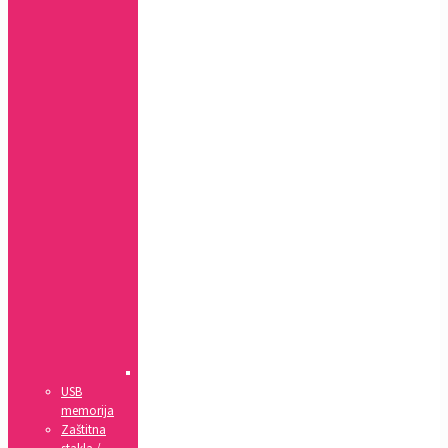
Xs
Xs
MAX
Xr
7+,
8+
7,
8,
SE(2020)
5,
5s,
SE
4,
4s
5c
6,
6s
6+,
6s+
IPad
USB
memorija
Zaštitna