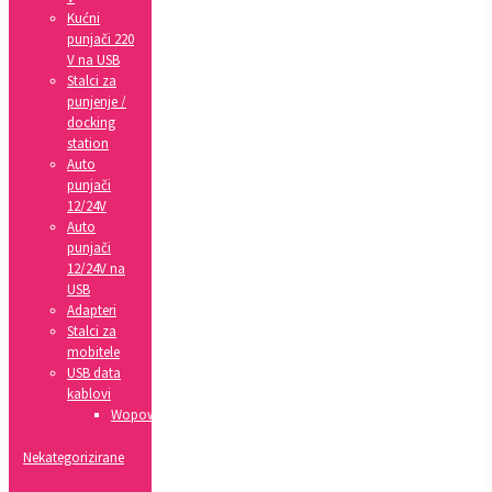
Kućni
punjači 220
V na USB
Stalci za
punjenje /
docking
station
Auto
punjači
12/24V
Auto
punjači
12/24V na
USB
Adapteri
Stalci za
mobitele
USB data
kablovi
Wopow
Nekategorizirane