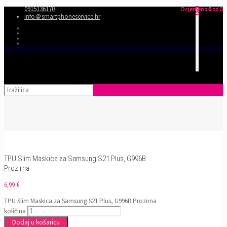
0915136170
Ocjenjeno
Ocjenjeno
Ocjenjeno
0
0
0
od 5
od 5
od 5
0
info＠smartphoneservice.hr
TPU Slim Maskica za Samsung S21 Plus, G996B
Prozirna
6,99
€
TPU Slim Maskica za Samsung S21 Plus, G996B Prozirna
količina
Dodaj u košaricu