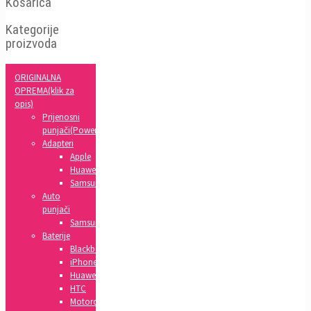
Košarica
Kategorije
proizvoda
ORIGINALNA
OPREMA(klik za
opis)
Prijenosni
punjači(Powerbank)
Adapteri
Apple
Huawei
Samsung
Auto
punjači
Samsung
Baterije
Blackberry
iPhone
Huawei
HTC
Motorola