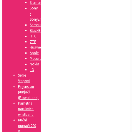
Siemens
Sony
/
SonyEricsson
Samsung
BlackBerry
HTC
ZTE
Huawei
Apple
Motorola
Nokia
LG
Selfie
štapovi
Prijenosni
punjači
(Powerbank)
Pametna
narukvica
wristband
Kućni
punjači 220
V