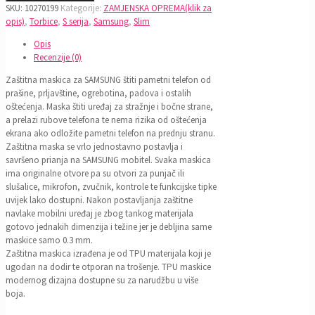
SKU:
10270199
Kategorije:
ZAMJENSKA OPREMA(klik za
opis)
,
Torbice
,
S serija
,
Samsung
,
Slim
Opis
Recenzije (0)
Zaštitna maskica za SAMSUNG štiti pametni telefon od
prašine, prljavštine, ogrebotina, padova i ostalih
oštećenja. Maska štiti uređaj za stražnje i bočne strane,
a prelazi rubove telefona te nema rizika od oštećenja
ekrana ako odložite pametni telefon na prednju stranu.
Zaštitna maska se vrlo jednostavno postavlja i
savršeno prianja na SAMSUNG mobitel. Svaka maskica
ima originalne otvore pa su otvori za punjač ili
slušalice, mikrofon, zvučnik, kontrole te funkcijske tipke
uvijek lako dostupni. Nakon postavljanja zaštitne
navlake mobilni uređaj je zbog tankog materijala
gotovo jednakih dimenzija i težine jer je debljina same
maskice samo 0.3 mm.
Zaštitna maskica izrađena je od TPU materijala koji je
ugodan na dodir te otporan na trošenje. TPU maskice
modernog dizajna dostupne su za narudžbu u više
boja.