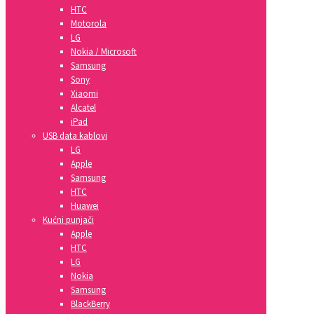
HTC
Motorola
LG
Nokia / Microsoft
Samsung
Sony
Xiaomi
Alcatel
iPad
USB data kablovi
LG
Apple
Samsung
HTC
Huawei
Kućni punjači
Apple
HTC
LG
Nokia
Samsung
BlackBerry