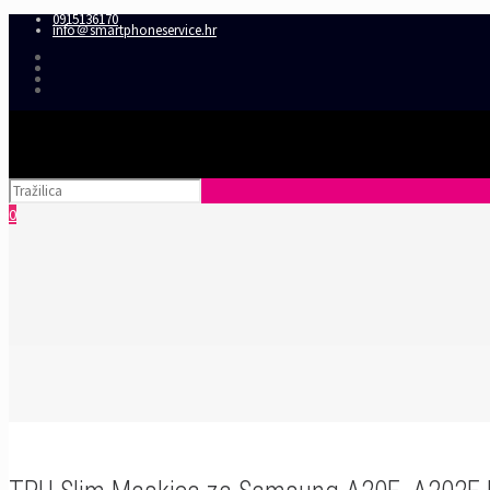
0915136170
info＠smartphoneservice.hr
0