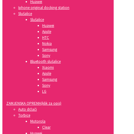
Huawei
Iphone original docking station
Slušalice
Slušalice
Huawei
Apple
HTC
Nokia
Samsung
Sony
Bluetooth slušalice
Xiaomi
Apple
Samsung
Sony
LG
ZAMJENSKA OPREMA(klik za opis)
Auto držači
Torbice
Motorola
Clear
Huawei