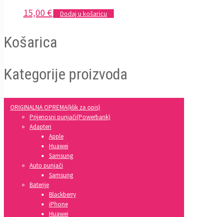
15,00
€
Dodaj u košaricu
Košarica
Kategorije proizvoda
ORIGINALNA OPREMA(klik za opis)
Prijenosni punjači(Powerbank)
Adapteri
Apple
Huawei
Samsung
Auto punjači
Samsung
Baterije
Blackberry
iPhone
Huawei