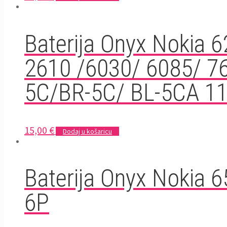
Baterija Onyx Nokia 
2610 /6030/ 6085/ 7
5C/BR-5C/ BL-5CA 1
15,00
€
Dodaj u košaricu
Baterija Onyx Nokia 6
6P