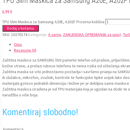
TPU Slim Maskica za Samsung A20E, A202F 
6,99
€
TPU Slim Maskica za Samsung A20E, A202F Prozirna količina
Dodaj u košaricu
SKU:
10270174
Kategorije:
A serija
,
ZAMJENSKA OPREMA(klik za opis)
,
Tor
Opis
Recenzije (0)
Zaštitna maskica za SAMSUNG štiti pametni telefon od prašine, prljavštine, 
bočne strane, a prelazi rubove telefona te nema rizika od oštećenja ekran
Zaštitna maska se vrlo jednostavno postavlja i savršeno prianja na SAMSU
ili slušalice, mikrofon, zvučnik, kontrole te funkcijske tipke uvijek lako d
materijala gotovo jednakih dimenzija i težine jer je debljina same maskic
Zaštitna maskica izrađena je od TPU materijala koji je ugodan na dodir t
narudžbu u više boja.
Komentiraj slobodno!
komentar/a