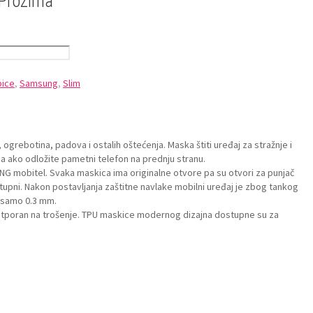
Prozirna
bice
,
Samsung
,
Slim
ogrebotina, padova i ostalih oštećenja. Maska štiti uređaj za stražnje i
a ako odložite pametni telefon na prednju stranu.
NG mobitel. Svaka maskica ima originalne otvore pa su otvori za punjač
ostupni. Nakon postavljanja zaštitne navlake mobilni uređaj je zbog tankog
e samo 0.3 mm.
e otporan na trošenje. TPU maskice modernog dizajna dostupne su za