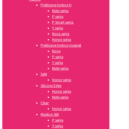
Preklopne torbice H
Mate serija
P serija
P Smart serija
Y serija
Nova serija
Honor serija
Preklopne torbice magnet
Nova
P serija
Y serija
Mate serija
Safe
Honor serija
Silicone Edge
Honor serija
Mate serija
Clear
Honor serija
Maskice 360
P serija
Y serija