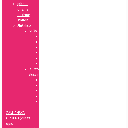
Iphone
original
docking
station
Slušalice
Slušalice
Huawei
Apple
HTC
Nokia
Samsung
Sony
Bluetooth
slušalice
Xiaomi
Apple
Samsung
Sony
LG
ZAMJENSKA
OPREMA(klik za
opis)