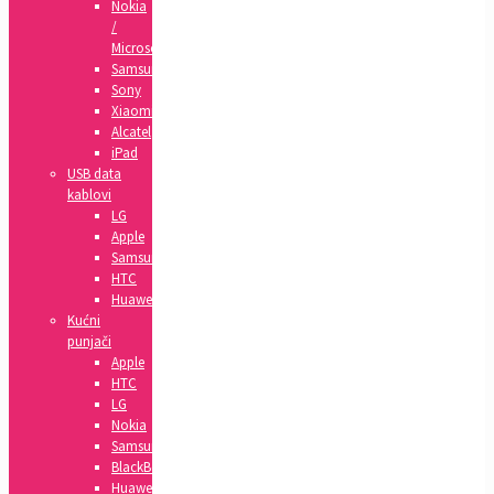
Nokia
/
Microsoft
Samsung
Sony
Xiaomi
Alcatel
iPad
USB data
kablovi
LG
Apple
Samsung
HTC
Huawei
Kućni
punjači
Apple
HTC
LG
Nokia
Samsung
BlackBerry
Huawei