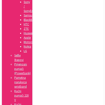
Sony
/
SonyEricsson
Samsung
BlackBerry
HTC
ZTE
Huawei
Apple
Motorola
Nokia
LG
Selfie
štapovi
Prijenosni
punjači
(Powerbank)
Pametna
narukvica
wristband
Kućni
punjači 220
V
Kućni