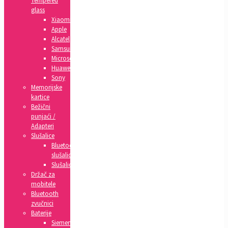
Tempered
glass
Xiaomi
Apple
Alcatel
Samsung
Microsoft
Huawei
Sony
Memorijske
kartice
Bežični
punjaći /
Adapteri
Slušalice
Bluetooth
slušalice
Slušalice
Držač za
mobitele
Bluetooth
zvučnici
Baterije
Siemens