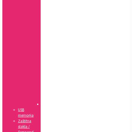
Xs
MAX
Xr
7+,
8+
7,
8,
SE(2020)
5,
5s,
SE
4,
4s
5c
6,
6s
6+,
6s+
IPad
USB
memorija
Zaštitna
stakla /