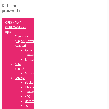
Kategorije
proizvoda
ORIGINALNA
OPREMA(klik za
opis)
Prijenosni
punjači(Powerbank)
Adapteri
Apple
Huawei
Samsung
Auto
punjači
Samsung
Baterije
Blackberry
iPhone
Huawei
HTC
Motorola
LG