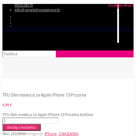
0915136170
Ocjenjeno
Ocjenjeno
Ocjenjeno
0
0
0
od 5
od 5
od 5
0
info＠smartphoneservice.hr
TPU Slim maskica za Apple iPhone 13 Prozirna
6,99
€
TPU Slim maskica za Apple iPhone 13 Prozirna količina
Dodaj u košaricu
SKU:
10210044
Kategorije:
IPhone
,
ZAMJENSKA