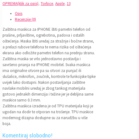
OPREMA(klik za opis)
,
Torbice
,
Apple
,
13
Opis
Recenzije (0)
Zaštitna maskica za IPHONE štiti pametni telefon od
prašine, prljavštine, ogrebotina, padova i ostalih
oštećenja. Maska štiti uređaj za stražnje i bočne strane,
a prelazi rubove telefona te nema rizika od oštećenja
ekrana ako odložite pametni telefon na prednju stranu.
Zaštitna maska se vrlo jednostavno postavlja i
savršeno prianja na IPHONE mobitel. Svaka maskica
ima originalne otvore pa su otvori za punjač ili
slušalice, mikrofon, zvučnik, kontrole te funkcijske tipke
uvijek lako dostupni. Nakon postavljanja zaštitne
navlake mobilni uređaj je zbog tankog materijala
gotovo jednakih dimenzija i težine jer je debljina same
maskice samo 0.3 mm.
Zaštitna maskica izrađena je od TPU materijala koji je
ugodan na dodir te otporan na trošenje. TPU maskice
modernog dizajna dostupne su za narudžbu u više
boja.
Komentiraj slobodno!