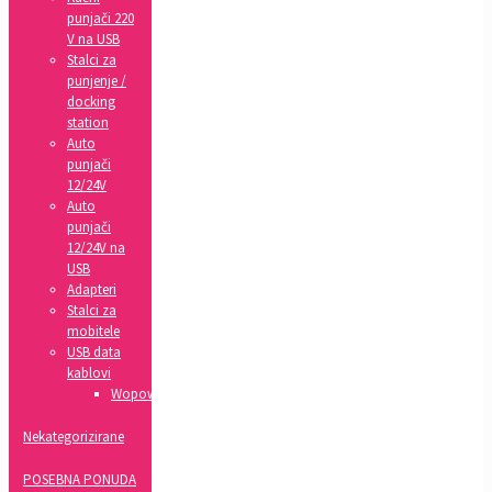
punjači 220
V na USB
Stalci za
punjenje /
docking
station
Auto
punjači
12/24V
Auto
punjači
12/24V na
USB
Adapteri
Stalci za
mobitele
USB data
kablovi
Wopow
Nekategorizirane
POSEBNA PONUDA