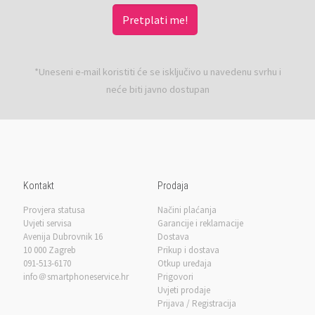
*Uneseni e-mail koristiti će se isključivo u navedenu svrhu i
neće biti javno dostupan
Kontakt
Prodaja
Provjera statusa
Načini plaćanja
Uvjeti servisa
Garancije i reklamacije
Avenija Dubrovnik 16
Dostava
10 000 Zagreb
Prikup i dostava
091-513-6170
Otkup uređaja
info＠smartphoneservice.hr
Prigovori
Uvjeti prodaje
Prijava / Registracija