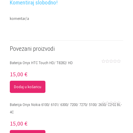
Komentiraj slobodno!
komentar/a
Povezani proizvodi
Baterija Onyx HTC Touch HD/ T8282/ HD
Ocjenjeno
0
15,00
€
od
5
Dodaj u košaricu
Baterija Onyx Nokia 6100/ 6101/ 6300/ 7200/ 7270/ 5100/ 2650/ C2-02 BL-
Ocjenjeno
4C
0
od
5
15,00
€