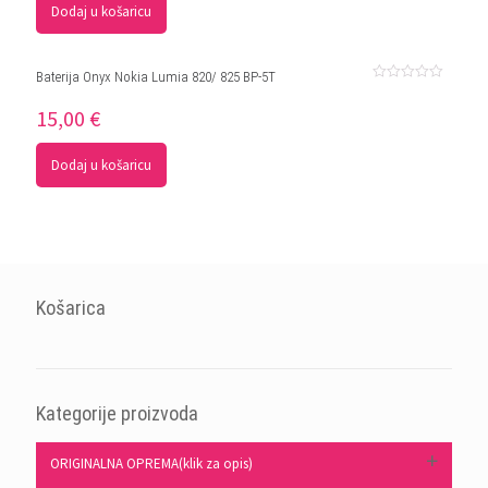
Dodaj u košaricu
Baterija Onyx Nokia Lumia 820/ 825 BP-5T
Ocjenjeno
0
15,00
€
od
5
Dodaj u košaricu
Košarica
Kategorije proizvoda
ORIGINALNA OPREMA(klik za opis)