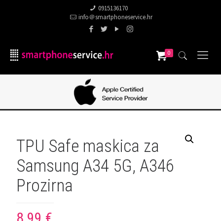
0915136170
info＠smartphoneservice.hr
0
TPU Safe maskica za
Samsung A34 5G, A346
Prozirna
8,99
€