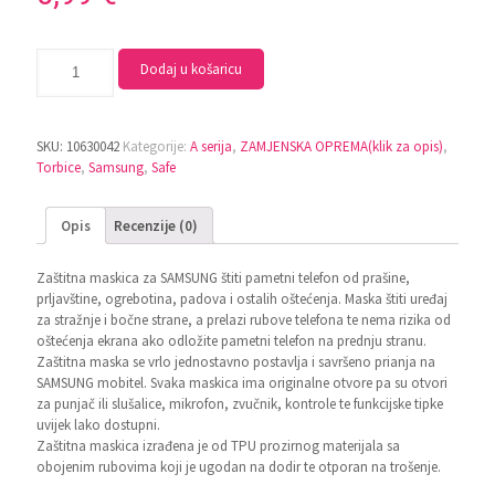
Dodaj u košaricu
SKU:
10630042
Kategorije:
A serija
,
ZAMJENSKA OPREMA(klik za opis)
,
Torbice
,
Samsung
,
Safe
Opis
Recenzije (0)
Zaštitna maskica za SAMSUNG štiti pametni telefon od prašine,
prljavštine, ogrebotina, padova i ostalih oštećenja. Maska štiti uređaj
za stražnje i bočne strane, a prelazi rubove telefona te nema rizika od
oštećenja ekrana ako odložite pametni telefon na prednju stranu.
Zaštitna maska se vrlo jednostavno postavlja i savršeno prianja na
SAMSUNG mobitel. Svaka maskica ima originalne otvore pa su otvori
za punjač ili slušalice, mikrofon, zvučnik, kontrole te funkcijske tipke
uvijek lako dostupni.
Zaštitna maskica izrađena je od TPU prozirnog materijala sa
obojenim rubovima koji je ugodan na dodir te otporan na trošenje.