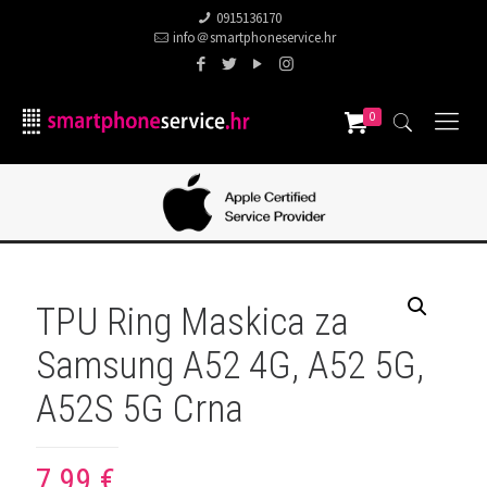
0915136170
info＠smartphoneservice.hr
0
TPU Ring Maskica za
Samsung A52 4G, A52 5G,
A52S 5G Crna
7,99
€