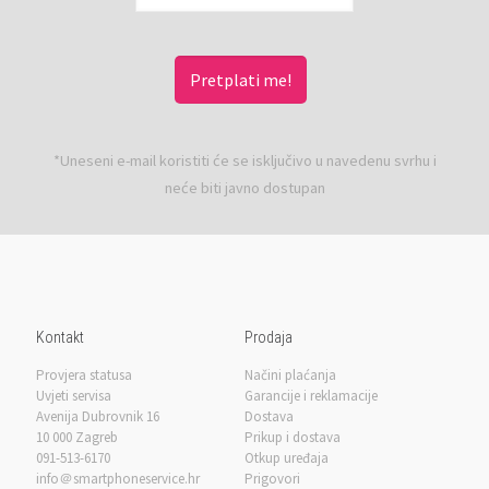
*Uneseni e-mail koristiti će se isključivo u navedenu svrhu i
neće biti javno dostupan
Kontakt
Prodaja
Provjera statusa
Načini plaćanja
Uvjeti servisa
Garancije i reklamacije
Avenija Dubrovnik 16
Dostava
10 000 Zagreb
Prikup i dostava
091-513-6170
Otkup uređaja
info＠smartphoneservice.hr
Prigovori