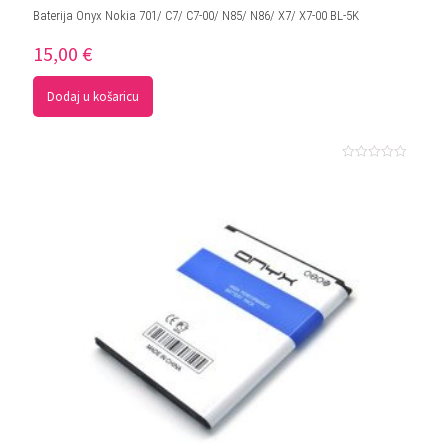
Baterija Onyx Nokia 701/ C7/ C7-00/ N85/ N86/ X7/ X7-00 BL-5K
15,00
€
Dodaj u košaricu
Ocjenjeno
0
od
5