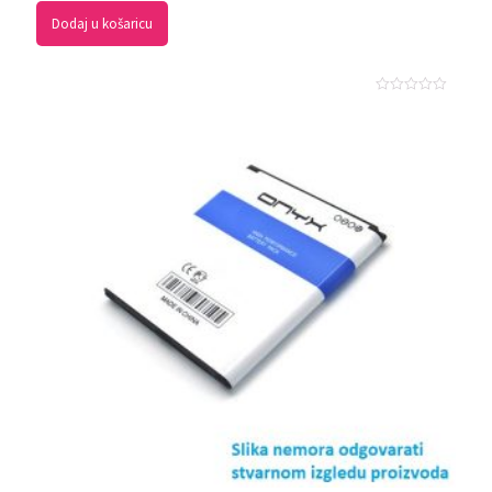
Dodaj u košaricu
Ocjenjeno
0
od
5