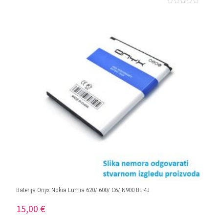
Ocjenjeno
0
od
5
Baterija Onyx Nokia Lumia 620/ 600/ C6/ N900 BL-4J
15,00
€