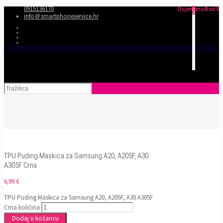
0915136170
Ocjenjeno
Ocjenjeno
Ocjenjeno
0
0
0
od 5
od 5
od 5
0
info＠smartphoneservice.hr
TPU Puding Maskica za Samsung A20, A205F, A30
A305F Crna
6,99
€
TPU Puding Maskica za Samsung A20, A205F, A30 A305F
Crna količina
Dodaj u košaricu