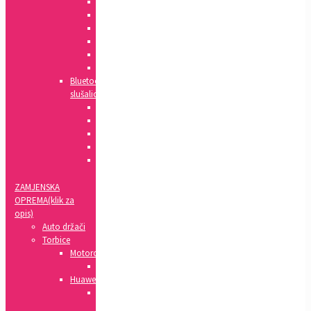
Huawei
Apple
HTC
Nokia
Samsung
Sony
Bluetooth
slušalice
Xiaomi
Apple
Samsung
Sony
LG
ZAMJENSKA
OPREMA(klik za
opis)
Auto držači
Torbice
Motorola
Clear
Huawei
Preklopne
torbice