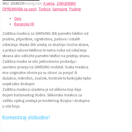
SKU:
10180239
Kategorije:
A serija
,
ZAMJENSKA
OPREMA(klik za opis)
,
Torbice
,
Samsung
,
Puding
Opis
Recenzije (0)
Zaštitna maskica za SAMSUNG štiti pametni telefon od
prašine, prljavštine, ogrebotina, padova i ostalih
oštećenja. Maska štiti uređaj za stražnje i bočne strane,
a prelazi rubove telefona te nema rizika od oštećenja
ekrana ako odložite pametni telefon na prednju stranu.
Zaštitna maska se vrlo jednostavno postavlja i
savršeno prianja na SAMSUNG mobitel. Svaka maskica
ima originalne otvore pa su otvori za punjač ili
slušalice, mikrofon, zvučnik, kontrole te funkcijske tipke
uvijek lako dostupni.
Zaštitna maskica izrađena je od silikona koji daje
dojam baršunastog dodira. Silikonska maskica za
zaštitu cijelog uređaja je modernog dizajna i dostupna
u više boja.
Komentiraj slobodno!