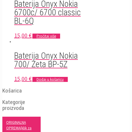
Baterija Onyx Nokia
6700c/ 6700 classic
BL-6Q
15,00
€
Pročitaj više
Baterija Onyx Nokia
700/ Zeta BP-5Z
15,00
€
Dodaj u košaricu
Košarica
Kategorije
proizvoda
ORIGINALNA
OPREMA(klik za