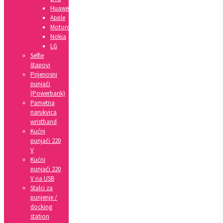
Huawei
Apple
Motorola
Nokia
LG
Selfie
štapovi
Prijenosni
punjači
(Powerbank)
Pametna
narukvica
wristband
Kućni
punjači 220
V
Kućni
punjači 220
V na USB
Stalci za
punjenje /
docking
station