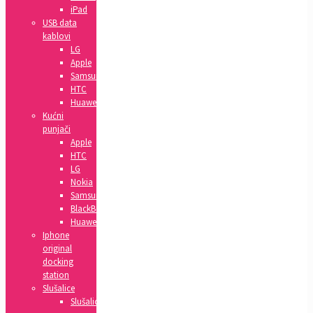
iPad
USB data
kablovi
LG
Apple
Samsung
HTC
Huawei
Kućni
punjači
Apple
HTC
LG
Nokia
Samsung
BlackBerry
Huawei
Iphone
original
docking
station
Slušalice
Slušalice