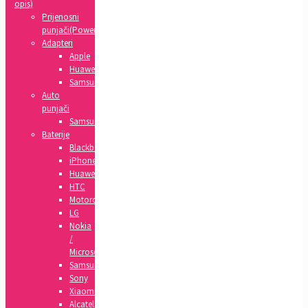
opis)
Prijenosni
punjači(Powerbank)
Adapteri
Apple
Huawei
Samsung
Auto
punjači
Samsung
Baterije
Blackberry
iPhone
Huawei
HTC
Motorola
LG
Nokia
/
Microsoft
Samsung
Sony
Xiaomi
Alcatel