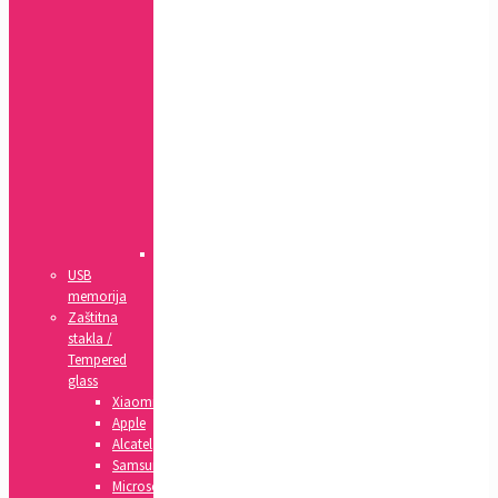
8,
SE(2020)
5,
5s,
SE
4,
4s
5c
6,
6s
6+,
6s+
IPad
USB
memorija
Zaštitna
stakla /
Tempered
glass
Xiaomi
Apple
Alcatel
Samsung
Microsoft