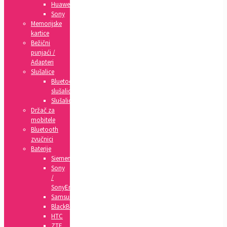
Huawei
Sony
Memorijske
kartice
Bežični
punjaći /
Adapteri
Slušalice
Bluetooth
slušalice
Slušalice
Držač za
mobitele
Bluetooth
zvučnici
Baterije
Siemens
Sony
/
SonyEricsson
Samsung
BlackBerry
HTC
ZTE