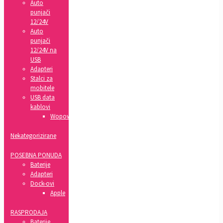
Auto
punjači
12/24V
Auto
punjači
12/24V na
USB
Adapteri
Stalci za
mobitele
USB data
kablovi
Wopow
Nekategorizirane
POSEBNA PONUDA
Baterije
Adapteri
Dock-ovi
Apple
RASPRODAJA
Baterije