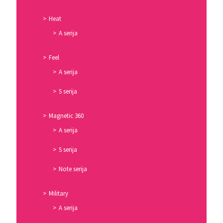
Heat
A serija
Feel
A serija
S serija
Magnetic 360
A serija
S serija
Note serija
Military
A serija