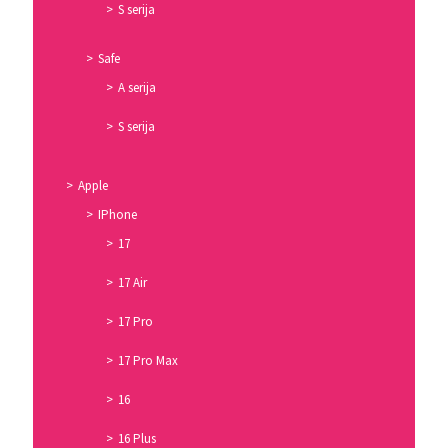
S serija
Safe
A serija
S serija
Apple
IPhone
17
17 Air
17 Pro
17 Pro Max
16
16 Plus