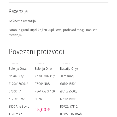
Recenzije
Još nema recenzija.
Samo logirani kupci koji su kupili ovaj proizvod mogu napisati
recenziju.
Povezani proizvodi
Ocjenjeno
Ocjenjeno
Ocjenjeno
Baterija Onyx
Baterija Onyx
Baterija Onyx
0
0
0
od
od
od
Nokia E66/
Nokia 701/ C7/
Samsung
5
5
5
3120c/ 6600s/
C7-00/ N85/
G810/ i550/
5730Xm/
N86/ X7/ X7-00
i8510/ i5500/
6121c/ E75/
BL-5K
D780/ i688/
8800 Arte BL-4U
B5722/ i7110/
15,00
€
1120 mAh
B7722 1150mAh