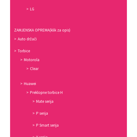
LG
ZAMJENSKA OPREMA(klik za opis)
Auto držači
Torbice
Motorola
Clear
Huawei
Preklopne torbice H
Mate serija
P serija
P Smart serija