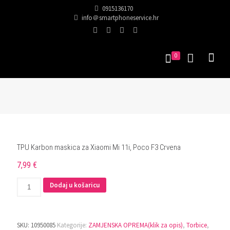
0915136170
info＠smartphoneservice.hr
0
TPU Karbon maskica za Xiaomi Mi 11i, Poco F3 Crvena
7,99
€
TPU
Dodaj u košaricu
Karbon
maskica
za
Xiaomi
SKU:
10950085
Kategorije:
ZAMJENSKA OPREMA(klik za opis)
,
Torbice
,