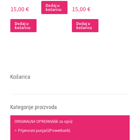
Dodaj u
15,00
€
15,00
€
košaricu
Dodaj u
Dodaj u
košaricu
košaricu
Košarica
Kategorije proizvoda
ORIGINALNA OPREMA(klik za opis)
Prijenosni punjači(Powerbank)