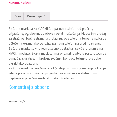
Mi
Xiaomi
,
Karbon
11i,
Poco
F3
Opis
Recenzije (0)
Crvena
količina
Zaštitna maskica za XIAOMI štiti pametni telefon od prašine,
prljavštine, ogrebotina, padova i ostalih oštećenja. Maska štiti uređaj
za stražnje i bočne strane, a prelazi rubove telefona te nema rizika od
oštećenja ekrana ako odložite pametni telefon na prednju stranu.
Zaštitna maska se vrlo jednostavno postavlja i savršeno prianja na
XIAOMI mobitel. Svaka maskica ima originalne otvore pa su otvori za
punjač ili slušalice, mikrofon, zvučnik, kontrole te funkcijske tipke
uvijek lako dostupni.
Zaštitna maskica izrađena je od čvrstog i robusnog materijala koji je
vrlo otporan na trošenje i pogodan za korištenje u ekstremnim
uvjetima kojima Vaš mobitel može biti izložen.
Komentiraj slobodno!
komentar/a