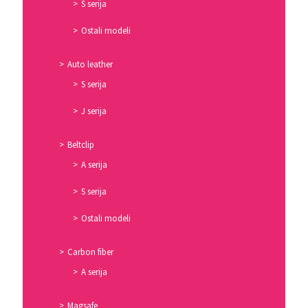
S serija
Ostali modeli
Auto leather
S serija
J serija
Beltclip
A serija
S serija
Ostali modeli
Carbon fiber
A serija
Magsafe