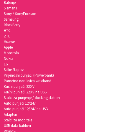
Baterije
Siemens
Sony / SonyEricsson
Samsung
BlackBerry
HTC
ZTE
Huawei
Apple
Motorola
Nokia
LG
Selfie štapovi
Prijenosni punjači (Powerbank)
Pametna narukvica wristband
Kućni punjači 220 V
Kućni punjači 220 V na USB
Stalci za punjenje / docking station
Auto punjači 12/24V
Auto punjači 12/24V na USB
Adapteri
Stalci za mobitele
USB data kablovi
Wopow