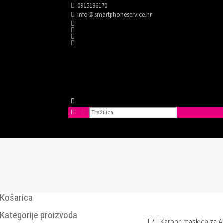
0915136170
info＠smartphoneservice.hr
Košarica
Kategorije proizvoda
TPU Karbon maskica za A