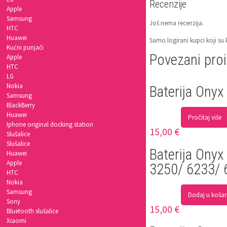
Recenzije
Apple
Samsung
Još nema recenzija.
HTC
Huawei
Samo logirani kupci koji su 
Kućni punjači
Povezani pro
Apple
HTC
LG
Nokia
Baterija Ony
Samsung
BlackBerry
Huawei
Pročitaj više
Iphone original docking station
15,00
€
Slušalice
Slušalice
Baterija Ony
Huawei
Apple
3250/ 6233/
HTC
Nokia
Samsung
Dodaj u košar
Sony
15,00
€
Bluetooth slušalice
Xiaomi