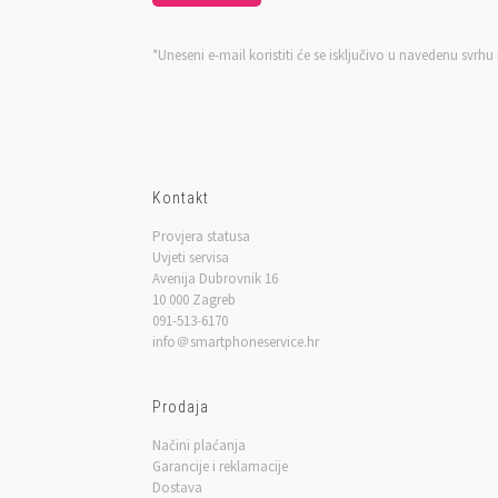
*Uneseni e-mail koristiti će se isključivo u navedenu svrhu
Kontakt
Provjera statusa
Uvjeti servisa
Avenija Dubrovnik 16
10 000 Zagreb
091-513-6170
info＠smartphoneservice.hr
Prodaja
Načini plaćanja
Garancije i reklamacije
Dostava