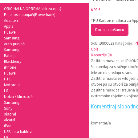
ORIGINALNA OPREMA(klik za opis)
6,99
€
Prijenosni punjači(Powerbank)
Adapteri
TPU Karbon maskica za Appl
Apple
Dodaj u košaricu
Huawei
Samsung
SKU:
10800023
Kategorije:
IP
Auto punjači
Opis
Samsung
Recenzije (0)
Baterije
Zaštitna maskica za IPHONE š
Blackberry
štiti uređaj za stražnje i b
iPhone
telefon na prednju stranu.
Huawei
Zaštitna maska se vrlo jedn
HTC
otvore pa su otvori za punjač
Motorola
Zaštitna maskica izrađena je
LG
ekstremnim uvjetima kojima 
Nokia / Microsoft
Samsung
Komentiraj slobodno
Sony
Xiaomi
Alcatel
komentar/a
iPad
USB data kablovi
LG