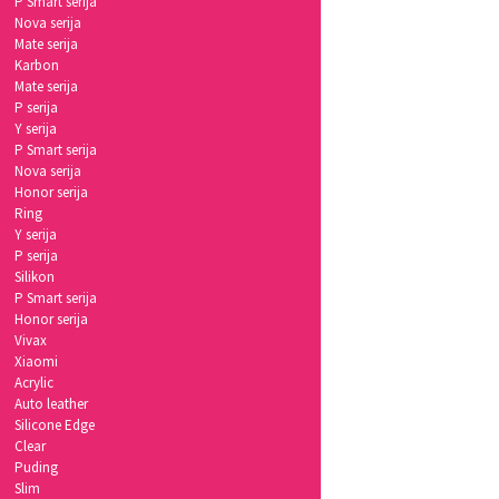
P Smart serija
Nova serija
Mate serija
Karbon
Mate serija
P serija
Y serija
P Smart serija
Nova serija
Honor serija
Ring
Y serija
P serija
Silikon
P Smart serija
Honor serija
Vivax
Xiaomi
Acrylic
Auto leather
Silicone Edge
Clear
Puding
Slim