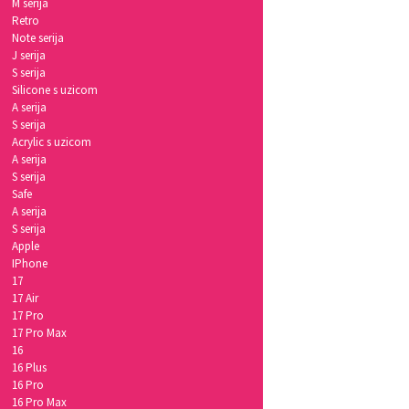
M serija
Retro
Note serija
J serija
S serija
Silicone s uzicom
A serija
S serija
Acrylic s uzicom
A serija
S serija
Safe
A serija
S serija
Apple
IPhone
17
17 Air
17 Pro
17 Pro Max
16
16 Plus
16 Pro
16 Pro Max