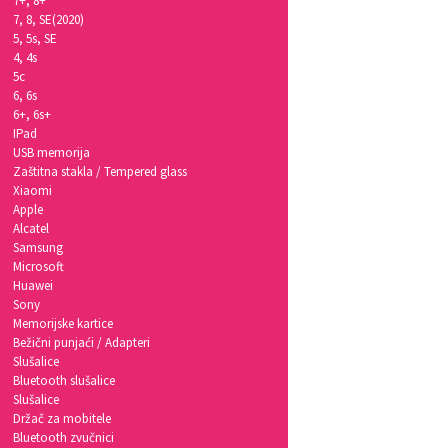
7+, 8+
7, 8, SE(2020)
5, 5s, SE
4, 4s
5c
6, 6s
6+, 6s+
IPad
USB memorija
Zaštitna stakla / Tempered glass
Xiaomi
Apple
Alcatel
Samsung
Microsoft
Huawei
Sony
Memorijske kartice
Bežični punjaći / Adapteri
Slušalice
Bluetooth slušalice
Slušalice
Držač za mobitele
Bluetooth zvučnici