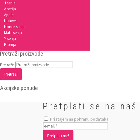
J serija
A serija
Apple
Huawei
Honor serija
Mate serija
Y serija
P serija
Pretraži proizvode
Pretraži:
Pretraži
Akcijske ponude
Pretplati se na naš
Pristajem na pohranu podataka