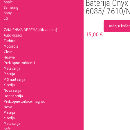
Baterija Ony
Apple
Samsung
6085/ 7610/
Sony
LG
Dodaj u košar
ZAMJENSKA OPREMA(klik za opis)
15,00
€
Auto držači
Torbice
Motorola
Clear
Huawei
Preklopne torbice H
Mate serija
P serija
P Smart serija
Y serija
Nova serija
Honor serija
Preklopne torbice magnet
Nova
P serija
Y serija
Mate serija
Safe