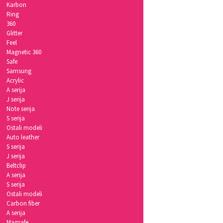
Karbon
Ring
360
Glitter
Feel
Magnetic 360
Safe
Samsung
Acrylic
A serija
J serija
Note serija
S serija
Ostali modeli
Auto leather
S serija
J serija
Beltclip
A serija
S serija
Ostali modeli
Carbon fiber
A serija
Magsafe