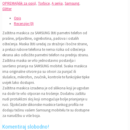
OPREMA(klik za opis)
,
Torbice
,
A serija
,
Samsung
,
Glitter
Opis
Recenzije (0)
Zaštitna maskica za SAMSUNG štiti pametni telefon od
prašine, prljavštine, ogrebotina, padova i ostalih
oštećenja. Maska štiti uređaj za stražnje i bočne strane,
a prelazi rubove telefona te nema rizika od oštećenja
ekrana ako odložite pametni telefon na prednju stranu.
Zaštitna maska se vrlo jednostavno postavlja i
savršeno prianja na SAMSUNG mobitel. Svaka maskica
ima originalne otvore pa su otvori za punjač ili
slušalice, mikrofon, zvučnik, kontrole te funkcijske tipke
uvijek lako dostupni.
Zaštitna maskica izrađena je od silikona koji je ugodan
na dodir te vrlo otporan na trošenje. Dodatnu zaštitu
nudi protuklizni sloj koji omogućuje bolje prianjanje u
ruci. Šljokičaste slikonske maskice tankog profila ne
dodaju težinu vašem Samsung mobitelu te su dostupne
za narudžbu u više boja.
Komentiraj slobodno!