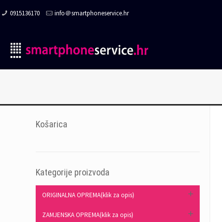
0915136170
info＠smartphoneservice.hr
Košarica
Kategorije proizvoda
ORIGINALNA OPREMA(klik za opis)
ZAMJENSKA OPREMA(klik za opis)