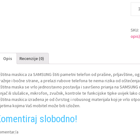
SKU
opis
Opis
Recenzije (0)
štitna maskica za SAMSUNG štiti pametni telefon od prašine, prljavštine, ogr
ražnje i bočne strane, a prelazi rubove telefona te nema rizika od oštećenj
štitna maska se vrlo jednostavno postavlja i savršeno prianja na SAMSUNG m
njač ili slušalice, mikrofon, zvučnik, kontrole te funkcijske tipke uvijek lako
štitna maskica izrađena je od čvrstog i robusnog materijala koji je vrlo ot
jetima kojima Vaš mobitel može biti izložen.
omentiraj slobodno!
omentar/a