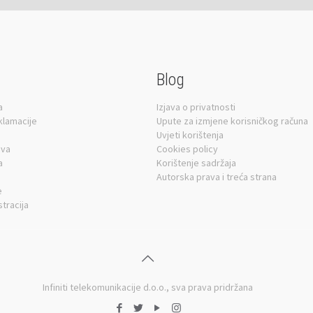
Blog
a
Izjava o privatnosti
eklamacije
Upute za izmjene korisničkog računa
Uvjeti korištenja
ava
Cookies policy
a
Korištenje sadržaja
Autorska prava i treća strana
e
stracija
Infiniti telekomunikacije d.o.o.
, sva prava pridržana