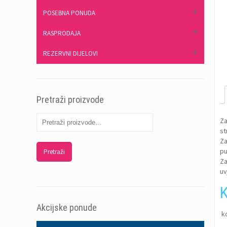
POSEBNA PONUDA
RASPRODAJA
REZERVNI DIJELOVI
Pretraži proizvode
Za
st
Za
pu
Pretraži
Za
uv
K
Akcijske ponude
k