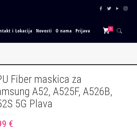
0
ntakt i Lokacija
Novosti
O nama
Prijava
U Fiber maskica za
amsung A52, A525F, A526B,
52S 5G Plava
99
€