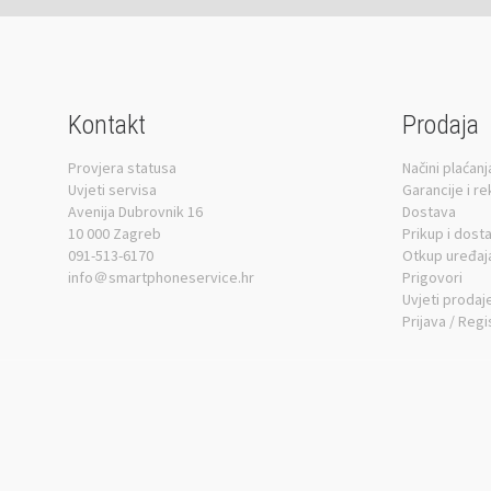
Kontakt
Prodaja
Provjera statusa
Načini plaćanj
Uvjeti servisa
Garancije i r
Avenija Dubrovnik 16
Dostava
10 000 Zagreb
Prikup i dost
091-513-6170
Otkup uređaj
info＠smartphoneservice.hr
Prigovori
Uvjeti prodaj
Prijava / Regi