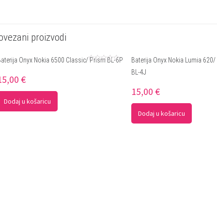
ovezani proizvodi
Baterija Onyx Nokia 6500 Classic/ Prism BL-6P
Baterija Onyx Nokia Lumia 620/
Ocjenjeno
BL-4J
0
15,00
€
od
5
15,00
€
Dodaj u košaricu
Dodaj u košaricu