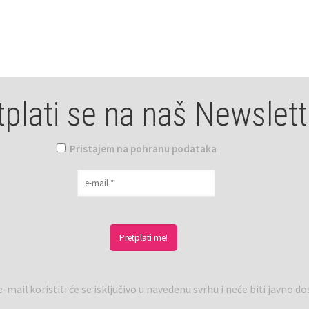
tplati se na naš Newslett
Pristajem na pohranu podataka
-mail koristiti će se isključivo u navedenu svrhu i neće biti javno d