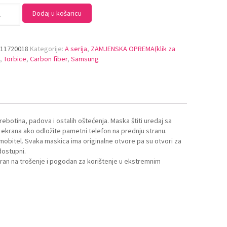
Dodaj u košaricu
:
11720018
Kategorije:
A serija
,
ZAMJENSKA OPREMA(klik za
)
,
Torbice
,
Carbon fiber
,
Samsung
ebotina, padova i ostalih oštećenja. Maska štiti uredaj sa
a ekrana ako odložite pametni telefon na prednju stranu.
obitel. Svaka maskica ima originalne otvore pa su otvori za
 dostupni.
poran na trošenje i pogodan za korištenje u ekstremnim