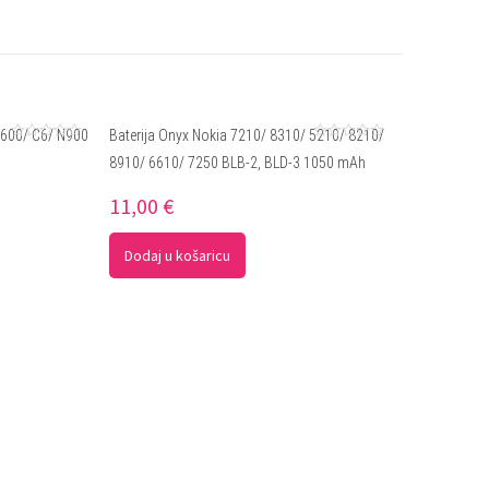
 600/ C6/ N900
Baterija Onyx Nokia 7210/ 8310/ 5210/ 8210/
Ocjenjeno
Ocjenjeno
8910/ 6610/ 7250 BLB-2, BLD-3 1050 mAh
0
0
od
od
5
5
11,00
€
Dodaj u košaricu