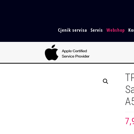
Cjenik servisa
Servis
Webshop
Ko
TP
S
A
7,