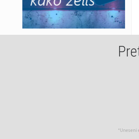
Pre
*Uneseni e