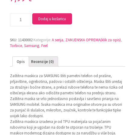
Dodaj u košaricu
SKU:
11430002
Kategorije:
A serija
,
ZAMJENSKA OPREMA(klik za opis)
,
Torbice
,
Samsung
,
Feel
Opis
Recenzije (0)
Zaštitna maskica za SAMSUNG štiti pametni telefon od prašine,
prljavštine, ogrebotina, padova i ostalih oštećenja. Maska štiti uređaj
za stražnje i bočne strane, a prelazi rubove telefona te nema rizika od
oštećenja ekrana ako odložite pametni telefon na prednju stranu.
Zaštitna maska se vrlo jednostavno postavlja i savršeno prianja na
SAMSUNG mobitel. Svaka maskica ima originalne otvore pa su otvori
za punjač ili slušalice, mikrofon, zvučnik, kontrole te funkcijske tipke
uvijek lako dostupni.
Zaštitna maskica izrađena je od TPU materijala sa pojačanim
rubovima koji je ugodan na dodir te otporan na trošenje. TPU
maskice modernog dizajna dostupne su za narudžbu u više boja.