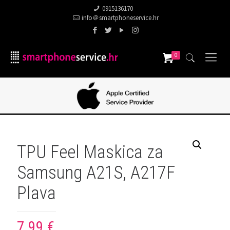
0915136170
info＠smartphoneservice.hr
0
TPU Feel Maskica za
Samsung A21S, A217F
Plava
7,99
€