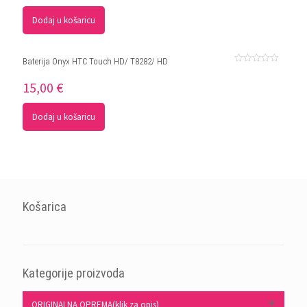
Dodaj u košaricu
Baterija Onyx HTC Touch HD/ T8282/ HD
Ocjenjeno
0
15,00
€
od
5
Dodaj u košaricu
Košarica
Kategorije proizvoda
ORIGINALNA OPREMA(klik za opis)