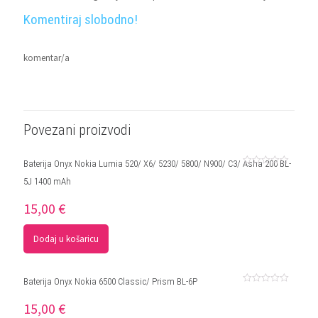
Komentiraj slobodno!
komentar/a
Povezani proizvodi
Baterija Onyx Nokia Lumia 520/ X6/ 5230/ 5800/ N900/ C3/ Asha 200 BL-
Ocjenjeno
5J 1400 mAh
0
od
5
15,00
€
Dodaj u košaricu
Baterija Onyx Nokia 6500 Classic/ Prism BL-6P
Ocjenjeno
0
15,00
€
od
5