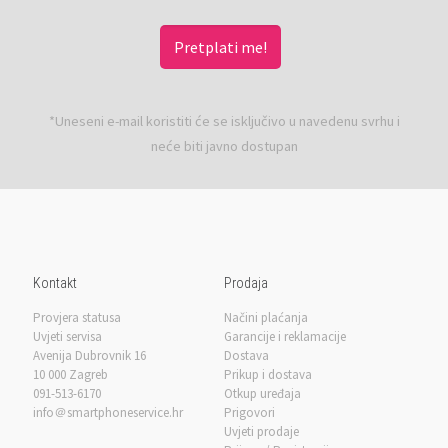
*Uneseni e-mail koristiti će se isključivo u navedenu svrhu i
neće biti javno dostupan
Kontakt
Prodaja
Provjera statusa
Načini plaćanja
Uvjeti servisa
Garancije i reklamacije
Avenija Dubrovnik 16
Dostava
10 000 Zagreb
Prikup i dostava
091-513-6170
Otkup uređaja
info＠smartphoneservice.hr
Prigovori
Uvjeti prodaje