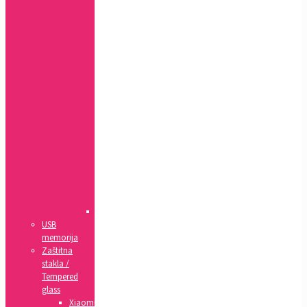
Xr
7+,
8+
7,
8,
SE(2020)
5,
5s,
SE
4,
4s
5c
6,
6s
6+,
6s+
IPad
USB
memorija
Zaštitna
stakla /
Tempered
glass
Xiaomi