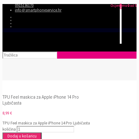
0915136170
Ocjenjeno
Ocjenjeno
Ocjenjeno
0
0
0
od 5
od 5
od 5
0
info＠smartphoneservice.hr
TPU Feel maskica za Apple iPhone 14 Pro
Ljubičasta
8,99
€
TPU Feel maskica za Apple iPhone 14 Pro Ljubičasta
količina
Dodaj u košaricu