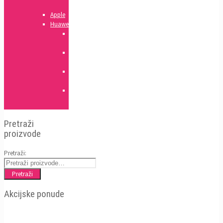
serija
Apple
Huawei
Honor
serija
Mate
serija
Y
serija
P
serija
Pretraži
proizvode
Pretraži:
Pretraži
Akcijske ponude