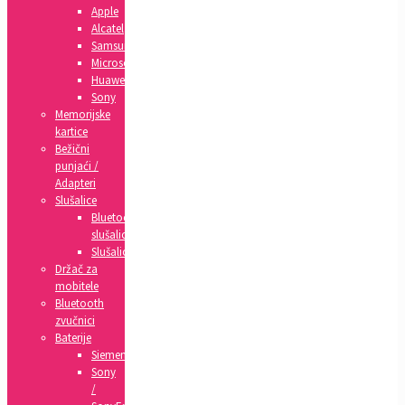
Apple
Alcatel
Samsung
Microsoft
Huawei
Sony
Memorijske
kartice
Bežični
punjaći /
Adapteri
Slušalice
Bluetooth
slušalice
Slušalice
Držač za
mobitele
Bluetooth
zvučnici
Baterije
Siemens
Sony
/