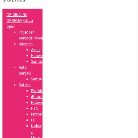
ORIGINALNA
OPREMA(klik za
opis)
Prijenosni
punjači(Powerbank)
Adapteri
Apple
Huawei
Samsung
Auto
punjači
Samsung
Baterije
Blackberry
iPhone
Huawei
HTC
Motorola
LG
Nokia
/
Microsoft