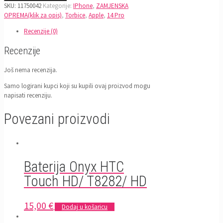
SKU:
11750042
Kategorije:
IPhone
,
ZAMJENSKA
OPREMA(klik za opis)
,
Torbice
,
Apple
,
14 Pro
Recenzije (0)
Recenzije
Još nema recenzija.
Samo logirani kupci koji su kupili ovaj proizvod mogu
napisati recenziju.
Povezani proizvodi
Baterija Onyx HTC
Touch HD/ T8282/ HD
15,00
€
Dodaj u košaricu