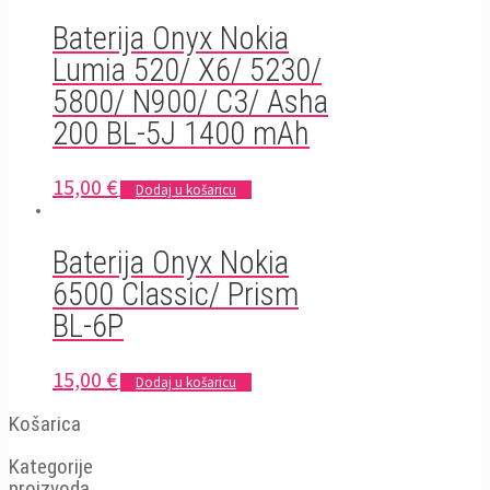
Baterija Onyx Nokia
Lumia 520/ X6/ 5230/
5800/ N900/ C3/ Asha
200 BL-5J 1400 mAh
15,00
€
Dodaj u košaricu
Baterija Onyx Nokia
6500 Classic/ Prism
BL-6P
15,00
€
Dodaj u košaricu
Košarica
Kategorije
proizvoda