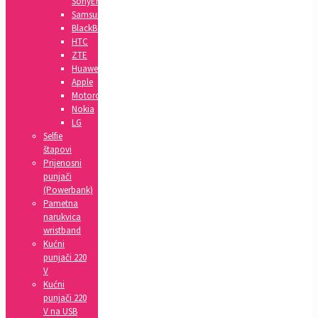
SonyEricsson
Samsung
BlackBerry
HTC
ZTE
Huawei
Apple
Motorola
Nokia
LG
Selfie
štapovi
Prijenosni
punjači
(Powerbank)
Pametna
narukvica
wristband
Kućni
punjači 220
V
Kućni
punjači 220
V na USB