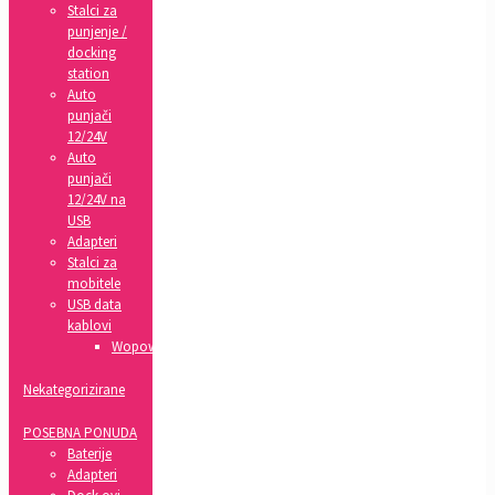
Stalci za
punjenje /
docking
station
Auto
punjači
12/24V
Auto
punjači
12/24V na
USB
Adapteri
Stalci za
mobitele
USB data
kablovi
Wopow
Nekategorizirane
POSEBNA PONUDA
Baterije
Adapteri