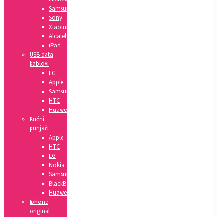
Samsung
Sony
Xiaomi
Alcatel
iPad
USB data
kablovi
LG
Apple
Samsung
HTC
Huawei
Kućni
punjači
Apple
HTC
LG
Nokia
Samsung
BlackBerry
Huawei
Iphone
original