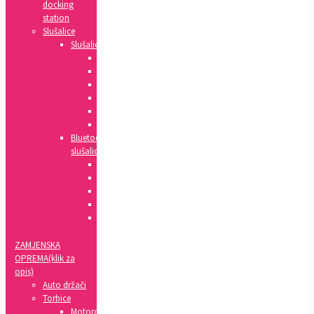
docking
station
Slušalice
Slušalice
Huawei
Apple
HTC
Nokia
Samsung
Sony
Bluetooth
slušalice
Xiaomi
Apple
Samsung
Sony
LG
ZAMJENSKA
OPREMA(klik za
opis)
Auto držači
Torbice
Motorola