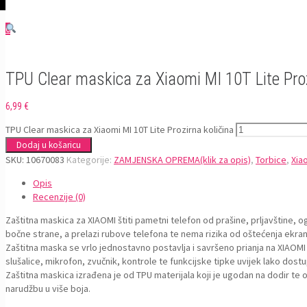
0
TPU Clear maskica za Xiaomi MI 10T Lite Pro
6,99
€
TPU Clear maskica za Xiaomi MI 10T Lite Prozirna količina
Dodaj u košaricu
SKU:
10670083
Kategorije:
ZAMJENSKA OPREMA(klik za opis)
,
Torbice
,
Xia
Opis
Recenzije (0)
Zaštitna maskica za XIAOMI štiti pametni telefon od prašine, prljavštine, og
bočne strane, a prelazi rubove telefona te nema rizika od oštećenja ekran
Zaštitna maska se vrlo jednostavno postavlja i savršeno prianja na XIAOMI 
slušalice, mikrofon, zvučnik, kontrole te funkcijske tipke uvijek lako dostu
Zaštitna maskica izrađena je od TPU materijala koji je ugodan na dodir te
narudžbu u više boja.