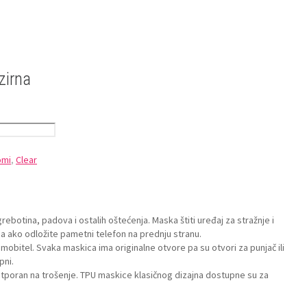
zirna
omi
,
Clear
rebotina, padova i ostalih oštećenja. Maska štiti uređaj za stražnje i
a ako odložite pametni telefon na prednju stranu.
mobitel. Svaka maskica ima originalne otvore pa su otvori za punjač ili
pni.
 otporan na trošenje. TPU maskice klasičnog dizajna dostupne su za