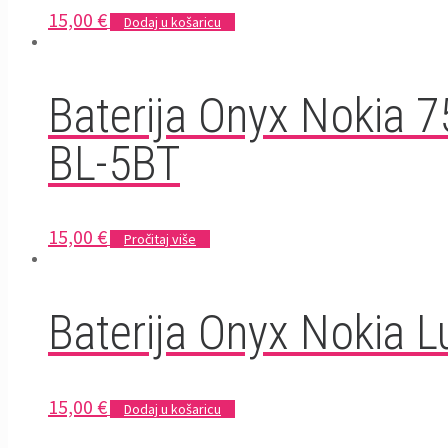
15,00
€
Dodaj u košaricu
Baterija Onyx Nokia 
BL-5BT
15,00
€
Pročitaj više
Baterija Onyx Nokia 
15,00
€
Dodaj u košaricu