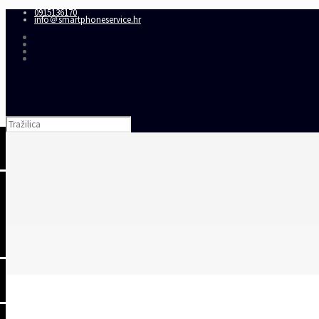
0915136170
info＠smartphoneservice.hr