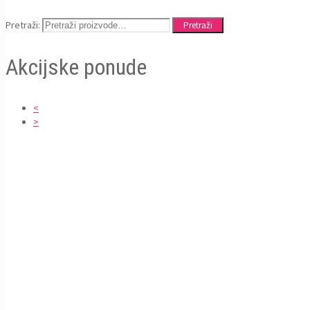
Pretraži:
Pretraži
Akcijske ponude
<
>