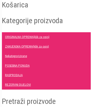
Košarica
Kategorije proizvoda
ORIGINALNA OPREMA(klik za opis)
ZAMJENSKA OPREMA(klik za opis)
Nekategorizirane
POSEBNA PONUDA
RASPRODAJA
REZERVNI DIJELOVI
Pretraži proizvode