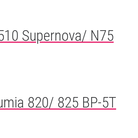
7510 Supernova/ N75
Lumia 820/ 825 BP-5T