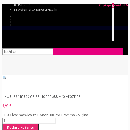
0915136170
Ocjenjeno
Ocjenjeno
Ocjenjeno
5.00
0
0
od 5
od 5
od 5
0
info＠smartphoneservice.hr
TPU Clear maskica za Honor 300 Pro Prozirna
6,99
€
TPU Clear maskica za Honor 300 Pro Prozirna količina
Dodaj u košaricu