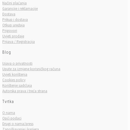
Načini plaćanja
Garancije i reklamacije
Dostava
Prikup i dostava
Otkup uređaja
Prigovori
Uvjeti prodaje
Prijava / Registracija
Blog
Izjava o privatnosti
Upute za izmjene korisničkog računa
Uvjeti korištenja
Cookies policy
Korištenje sadržaja
Autorska prava i treća strana
Tvrtka
O nama
Opći podaci
Drugi o nama/press
Zapošljavanje i karijera