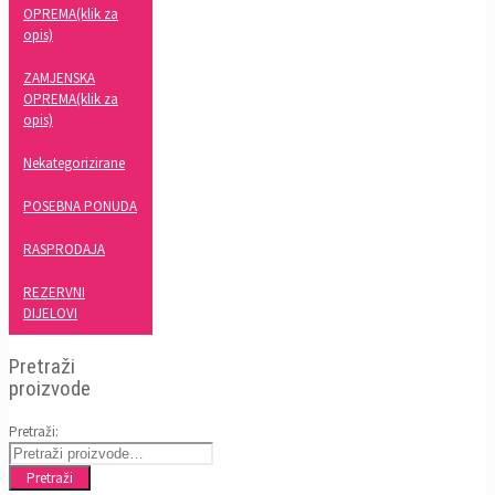
OPREMA(klik za
opis)
ZAMJENSKA
OPREMA(klik za
opis)
Nekategorizirane
POSEBNA PONUDA
RASPRODAJA
REZERVNI
DIJELOVI
Pretraži
proizvode
Pretraži:
Pretraži