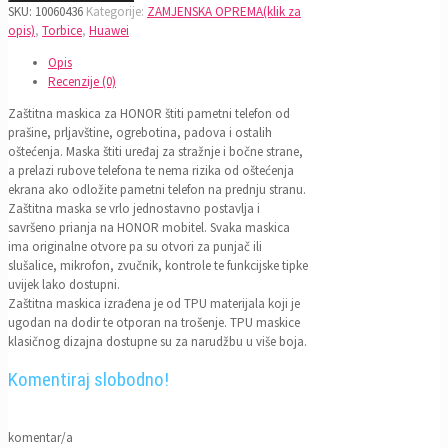
SKU:
10060436
Kategorije:
ZAMJENSKA OPREMA(klik za
opis)
,
Torbice
,
Huawei
Opis
Recenzije (0)
Zaštitna maskica za HONOR štiti pametni telefon od
prašine, prljavštine, ogrebotina, padova i ostalih
oštećenja. Maska štiti uređaj za stražnje i bočne strane,
a prelazi rubove telefona te nema rizika od oštećenja
ekrana ako odložite pametni telefon na prednju stranu.
Zaštitna maska se vrlo jednostavno postavlja i
savršeno prianja na HONOR mobitel. Svaka maskica
ima originalne otvore pa su otvori za punjač ili
slušalice, mikrofon, zvučnik, kontrole te funkcijske tipke
uvijek lako dostupni.
Zaštitna maskica izrađena je od TPU materijala koji je
ugodan na dodir te otporan na trošenje. TPU maskice
klasičnog dizajna dostupne su za narudžbu u više boja.
Komentiraj slobodno!
komentar/a