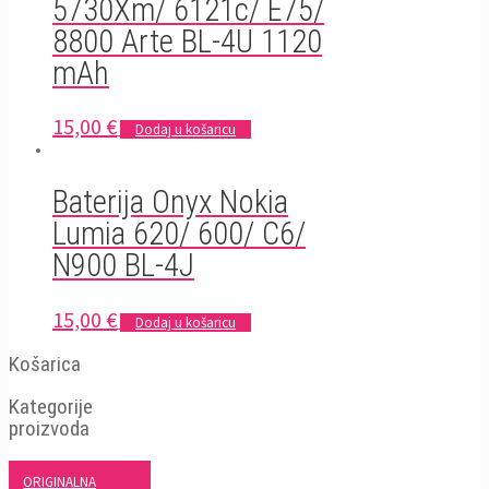
5730Xm/ 6121c/ E75/
8800 Arte BL-4U 1120
mAh
15,00
€
Dodaj u košaricu
Baterija Onyx Nokia
Lumia 620/ 600/ C6/
N900 BL-4J
15,00
€
Dodaj u košaricu
Košarica
Kategorije
proizvoda
ORIGINALNA