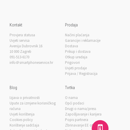
Kontakt
Prodaja
Provjera statusa
Načini plaćanja
Uvjeti servisa
Garancije i reklamacije
Avenija Dubrovnik 16
Dostava
10 000 Zagreb
Prikup i dostava
091-513-6170
Otkup uređaja
info＠smartphoneservice.hr
Prigovori
Uvjeti prodaje
Prijava / Registracija
Blog
Tvrtka
Izjava o privatnosti
O nama
Upute za izmjene korisničkog
Opći podaci
računa
Drugi o nama/press
Uvjeti korištenja
Zapošljavanje i karijera
Cookies policy
Popis partnera
Korištenje sadržaja
Zbrinavanje EE otpada