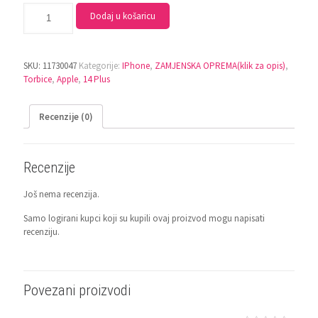
Dodaj u košaricu
SKU:
11730047
Kategorije:
IPhone
,
ZAMJENSKA OPREMA(klik za opis)
,
Torbice
,
Apple
,
14 Plus
Recenzije (0)
Recenzije
Još nema recenzija.
Samo logirani kupci koji su kupili ovaj proizvod mogu napisati
recenziju.
Povezani proizvodi