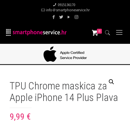
0915136170
info＠smartphoneservice.hr
0
TPU Chrome maskica za
Apple iPhone 14 Plus Plava
9,99
€