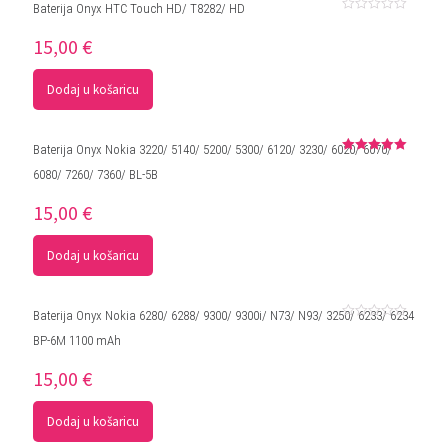
Baterija Onyx HTC Touch HD/ T8282/ HD
Ocjenjeno
0
15,00
€
od
5
Dodaj u košaricu
Baterija Onyx Nokia 3220/ 5140/ 5200/ 5300/ 6120/ 3230/ 6020/ 6070/
Ocjenjeno
6080/ 7260/ 7360/ BL-5B
5.00
od 5
15,00
€
Dodaj u košaricu
Baterija Onyx Nokia 6280/ 6288/ 9300/ 9300i/ N73/ N93/ 3250/ 6233/ 6234
Ocjenjeno
BP-6M 1100 mAh
0
od
5
15,00
€
Dodaj u košaricu