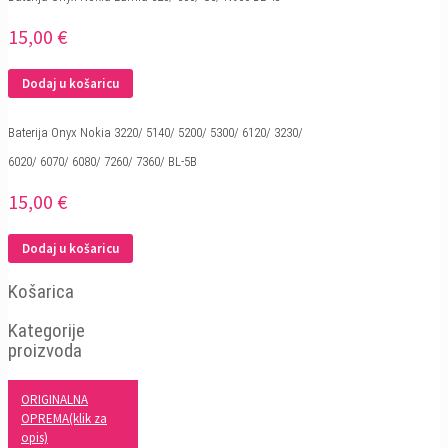
15,00
€
Dodaj u košaricu
Baterija Onyx Nokia 3220/ 5140/ 5200/ 5300/ 6120/ 3230/
6020/ 6070/ 6080/ 7260/ 7360/ BL-5B
15,00
€
Dodaj u košaricu
Košarica
Kategorije
proizvoda
ORIGINALNA
OPREMA(klik za
opis)