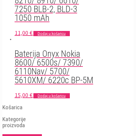
8210/ 8910/ 6610/
7250 BLB-2, BLD-3
1050 mAh
11,00
€
Dodaj u košaricu
Baterija Onyx Nokia
8600/ 6500s/ 7390/
6110Nav/ 5700/
5610XM/ 6220c BP-5M
15,00
€
Dodaj u košaricu
Košarica
Kategorije
proizvoda