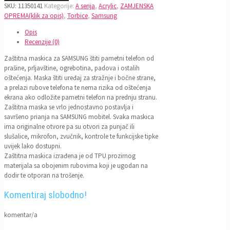
SKU:
11350141
Kategorije:
A serija
,
Acrylic
,
ZAMJENSKA
OPREMA(klik za opis)
,
Torbice
,
Samsung
Opis
Recenzije (0)
Zaštitna maskica za SAMSUNG štiti pametni telefon od
prašine, prljavštine, ogrebotina, padova i ostalih
oštećenja. Maska štiti uređaj za stražnje i bočne strane,
a prelazi rubove telefona te nema rizika od oštećenja
ekrana ako odložite pametni telefon na prednju stranu.
Zaštitna maska se vrlo jednostavno postavlja i
savršeno prianja na SAMSUNG mobitel. Svaka maskica
ima originalne otvore pa su otvori za punjač ili
slušalice, mikrofon, zvučnik, kontrole te funkcijske tipke
uvijek lako dostupni.
Zaštitna maskica izrađena je od TPU prozirnog
materijala sa obojenim rubovima koji je ugodan na
dodir te otporan na trošenje.
Komentiraj slobodno!
komentar/a