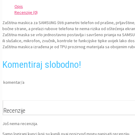
A04S,
Opis
A047,
Recenzije (0)
A13
5G,
Zaštitna maskica za SAMSUNG štiti pametni telefon od prašine, prljavštine, 
A136
bočne strane, a prelazi rubove telefona te nema rizika od oštećenja ekran
Crna
Zaštitna maska se vrlo jednostavno postavlja i savršeno prianja na SAMSU
količina
ili slušalice, mikrofon, zvučnik, kontrole te funkcijske tipke uvijek lako dos
Zaštitna maskica izrađena je od TPU prozirnog materijala sa obojenim rubo
Komentiraj slobodno!
komentar/a
Recenzije
Još nema recenzija.
Samo logirani kupci koji su kupili ovaj proizvod mogu napisati recenziju.