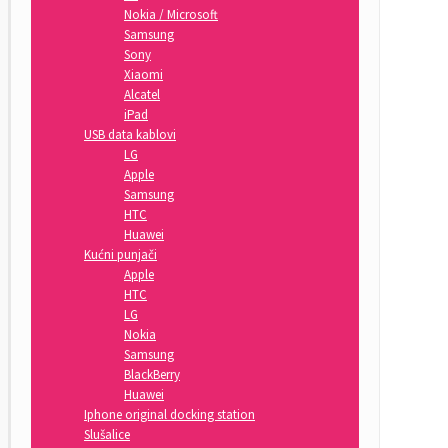
Nokia / Microsoft
Samsung
Sony
Xiaomi
Alcatel
iPad
USB data kablovi
LG
Apple
Samsung
HTC
Huawei
Kućni punjači
Apple
HTC
LG
Nokia
Samsung
BlackBerry
Huawei
Iphone original docking station
Slušalice