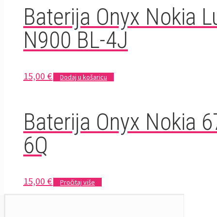
Baterija Onyx Nokia 
N900 BL-4J
15,00
€
Dodaj u košaricu
Baterija Onyx Nokia 6
6Q
15,00
€
Pročitaj više