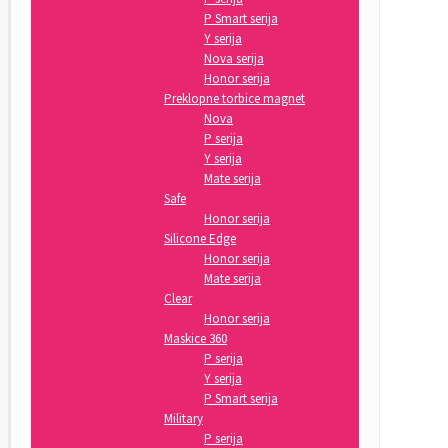
P Smart serija
Y serija
Nova serija
Honor serija
Preklopne torbice magnet
Nova
P serija
Y serija
Mate serija
Safe
Honor serija
Silicone Edge
Honor serija
Mate serija
Clear
Honor serija
Maskice 360
P serija
Y serija
P Smart serija
Military
P serija