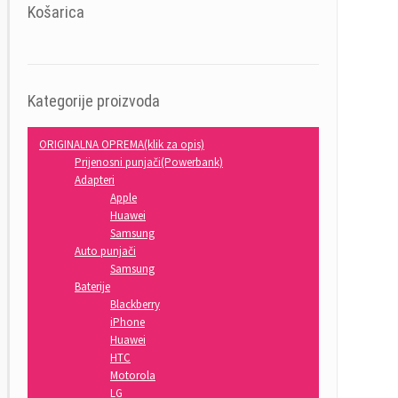
Košarica
Kategorije proizvoda
ORIGINALNA OPREMA(klik za opis)
Prijenosni punjači(Powerbank)
Adapteri
Apple
Huawei
Samsung
Auto punjači
Samsung
Baterije
Blackberry
iPhone
Huawei
HTC
Motorola
LG