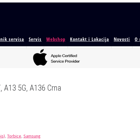
enik servisa
Servis
Webshop
Kontakt i Lokacija
Novosti
O
, A13 5G, A136 Crna
is)
,
Torbice
,
Samsung