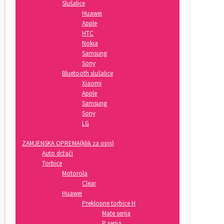
Slušalice
Huawei
Apple
HTC
Nokia
Samsung
Sony
Bluetooth slušalice
Xiaomi
Apple
Samsung
Sony
LG
ZAMJENSKA OPREMA(klik za opis)
Auto držači
Torbice
Motorola
Clear
Huawei
Preklopne torbice H
Mate serija
P serija