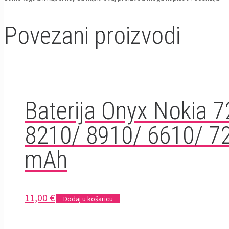
Povezani proizvodi
Baterija Onyx Nokia 
8210/ 8910/ 6610/ 7
mAh
11,00
€
Dodaj u košaricu