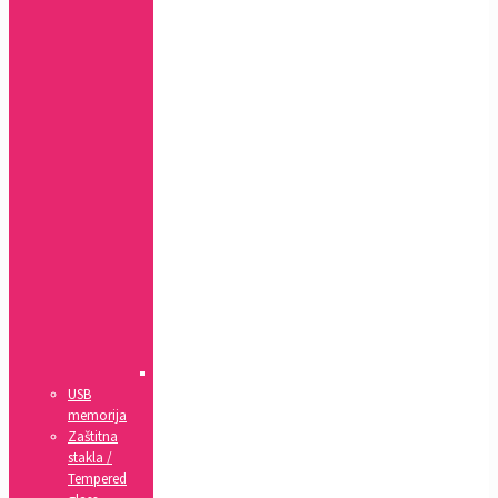
MAX
Xr
7+,
8+
7,
8,
SE(2020)
5,
5s,
SE
4,
4s
5c
6,
6s
6+,
6s+
IPad
USB
memorija
Zaštitna
stakla /
Tempered