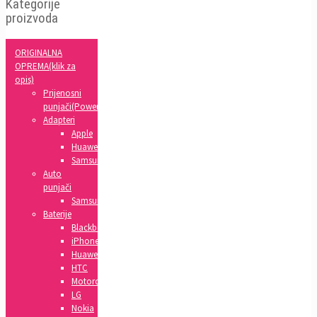
Kategorije
proizvoda
ORIGINALNA
OPREMA(klik za
opis)
Prijenosni
punjači(Powerbank)
Adapteri
Apple
Huawei
Samsung
Auto
punjači
Samsung
Baterije
Blackberry
iPhone
Huawei
HTC
Motorola
LG
Nokia