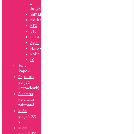
/
SonyEricsson
Samsung
BlackBerry
HTC
ZTE
Huawei
Apple
Motorola
Nokia
LG
Selfie
štapovi
Prijenosni
punjači
(Powerbank)
Pametna
narukvica
wristband
Kućni
punjači 220
V
Kućni
punjači 220