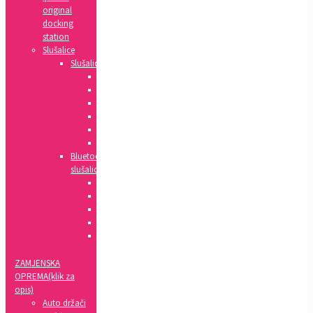
original
docking
station
Slušalice
Slušalice
Huawei
Apple
HTC
Nokia
Samsung
Sony
Bluetooth
slušalice
Xiaomi
Apple
Samsung
Sony
LG
ZAMJENSKA
OPREMA(klik za
opis)
Auto držači