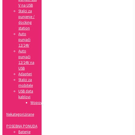
V na USB
Stalci za
punjenje /
docking
station
Auto
punjači
12/24V
Auto
punjači
12/24V na
USB
Adapteri
Stalci za
mobitele
USB data
kablovi
Wopow
Nekategorizirane
POSEBNA PONUDA
Baterije