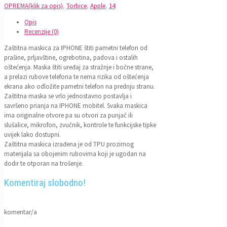
OPREMA(klik za opis)
,
Torbice
,
Apple
,
14
Opis
Recenzije (0)
Zaštitna maskica za IPHONE štiti pametni telefon od
prašine, prljavštine, ogrebotina, padova i ostalih
oštećenja. Maska štiti uređaj za stražnje i bočne strane,
a prelazi rubove telefona te nema rizika od oštećenja
ekrana ako odložite pametni telefon na prednju stranu.
Zaštitna maska se vrlo jednostavno postavlja i
savršeno prianja na IPHONE mobitel. Svaka maskica
ima originalne otvore pa su otvori za punjač ili
slušalice, mikrofon, zvučnik, kontrole te funkcijske tipke
uvijek lako dostupni.
Zaštitna maskica izrađena je od TPU prozirnog
materijala sa obojenim rubovima koji je ugodan na
dodir te otporan na trošenje.
Komentiraj slobodno!
komentar/a