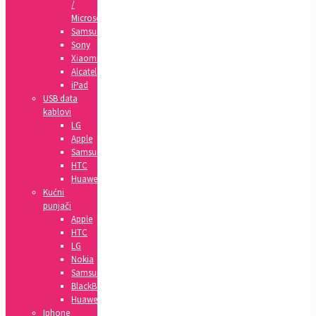
/
Microsoft
Samsung
Sony
Xiaomi
Alcatel
iPad
USB data
kablovi
LG
Apple
Samsung
HTC
Huawei
Kućni
punjači
Apple
HTC
LG
Nokia
Samsung
BlackBerry
Huawei
Iphone