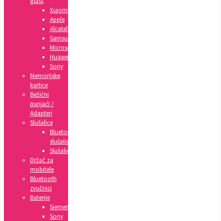
glass
Xiaomi
Apple
Alcatel
Samsung
Microsoft
Huawei
Sony
Memorijske
kartice
Bežični
punjaći /
Adapteri
Slušalice
Bluetooth
slušalice
Slušalice
Držač za
mobitele
Bluetooth
zvučnici
Baterije
Siemens
Sony