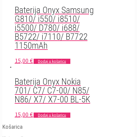
Baterija Onyx Samsung
G810/ i550/ i8510/
i5500/ D780/ i688/
B5722/ i7110/ B7722
1150mAh
15,00
€
Dodaj u košaricu
Baterija Onyx Nokia
701/ C7/ C7-00/ N85/
N86/ X7/ X7-00 BL-5K
15,00
€
Dodaj u košaricu
Košarica