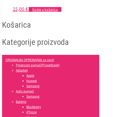
15,00
€
Dodaj u košaricu
Košarica
Kategorije proizvoda
ORIGINALNA OPREMA(klik za opis)
Prijenosni punjači(Powerbank)
Adapteri
Apple
Huawei
Samsung
Auto punjači
Samsung
Baterije
Blackberry
iPhone