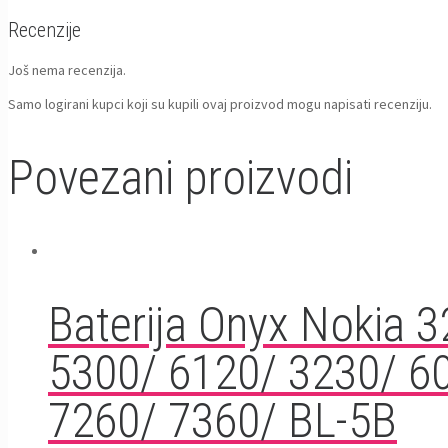
Recenzije
Još nema recenzija.
Samo logirani kupci koji su kupili ovaj proizvod mogu napisati recenziju.
Povezani proizvodi
Baterija Onyx Nokia 
5300/ 6120/ 3230/ 6
7260/ 7360/ BL-5B