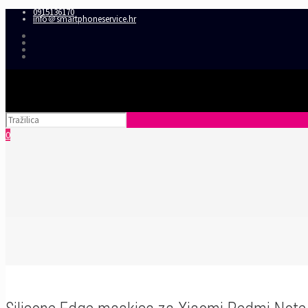
0915136170
info＠smartphoneservice.hr
0