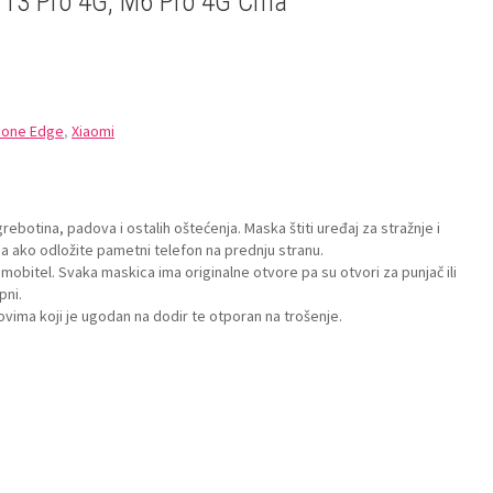
 13 Pro 4G, M6 Pro 4G Crna
icone Edge
,
Xiaomi
rebotina, padova i ostalih oštećenja. Maska štiti uređaj za stražnje i
a ako odložite pametni telefon na prednju stranu.
mobitel. Svaka maskica ima originalne otvore pa su otvori za punjač ili
pni.
vima koji je ugodan na dodir te otporan na trošenje.