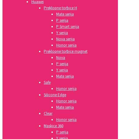
Huawei
Preklopne torbice H
Mate serija
P serija
P Smart serija
Y serija
Nova serija
Honor serija
Preklopne torbice magnet
Nova
P serija
Y serija
Mate serija
Safe
Honor serija
Silicone Edge
Honor serija
Mate serija
Clear
Honor serija
Maskice 360
P serija
Y serija