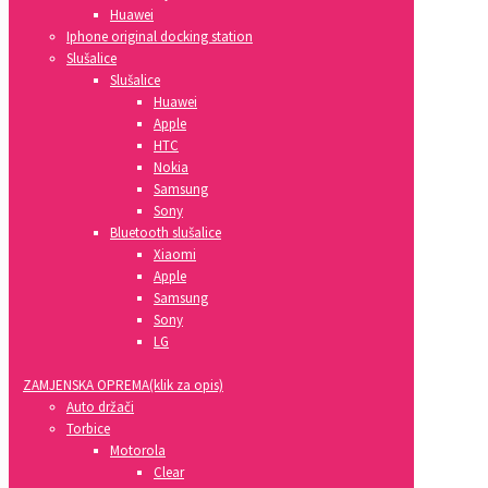
Huawei
Iphone original docking station
Slušalice
Slušalice
Huawei
Apple
HTC
Nokia
Samsung
Sony
Bluetooth slušalice
Xiaomi
Apple
Samsung
Sony
LG
ZAMJENSKA OPREMA(klik za opis)
Auto držači
Torbice
Motorola
Clear