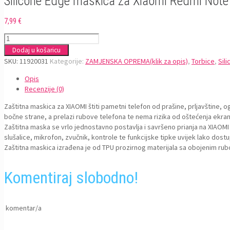
Silicone Edge maskica za Xiaomi Redmi Note
7,99
€
Silicone
Edge
Dodaj u košaricu
maskica
SKU:
11920031
Kategorije:
ZAMJENSKA OPREMA(klik za opis)
,
Torbice
,
Sil
za
Opis
Xiaomi
Recenzije (0)
Redmi
Note
Zaštitna maskica za XIAOMI štiti pametni telefon od prašine, prljavštine, og
13
bočne strane, a prelazi rubove telefona te nema rizika od oštećenja ekran
Pro
Zaštitna maska se vrlo jednostavno postavlja i savršeno prianja na XIAOMI 
4G,
slušalice, mikrofon, zvučnik, kontrole te funkcijske tipke uvijek lako dostu
M6
Zaštitna maskica izrađena je od TPU prozirnog materijala sa obojenim rubo
Pro
4G
Crna
Komentiraj slobodno!
količina
komentar/a