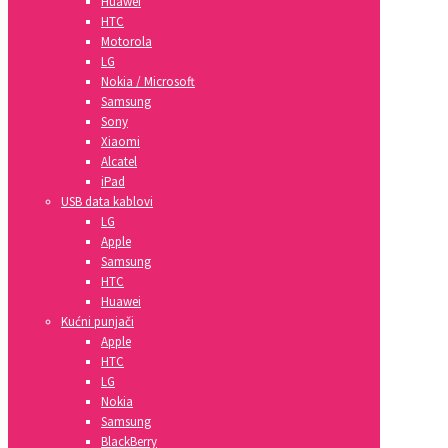
Huawei
HTC
Motorola
LG
Nokia / Microsoft
Samsung
Sony
Xiaomi
Alcatel
iPad
USB data kablovi
LG
Apple
Samsung
HTC
Huawei
Kućni punjači
Apple
HTC
LG
Nokia
Samsung
BlackBerry