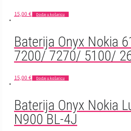
15,00
€
Dodaj u košaricu
Baterija Onyx Nokia 
7200/ 7270/ 5100/ 2
15,00
€
Dodaj u košaricu
Baterija Onyx Nokia 
N900 BL-4J