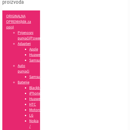
proizvoda
ORIGINALNA
OPREMA(klik za
opis)
Prijenosni
punjači(Powerbank)
Adapteri
Apple
Huawei
Samsung
Auto
punjači
Samsung
Baterije
Blackberry
iPhone
Huawei
HTC
Motorola
LG
Nokia
/