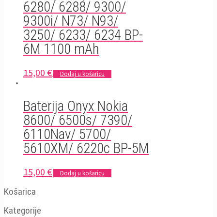
6280/ 6288/ 9300/
9300i/ N73/ N93/
3250/ 6233/ 6234 BP-
6M 1100 mAh
15,00
€
Dodaj u košaricu
Baterija Onyx Nokia
8600/ 6500s/ 7390/
6110Nav/ 5700/
5610XM/ 6220c BP-5M
15,00
€
Dodaj u košaricu
Košarica
Kategorije