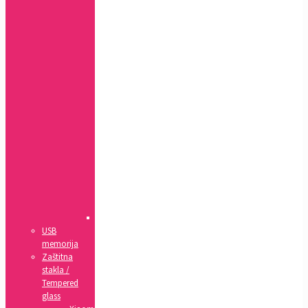
Xr
7+,
8+
7,
8,
SE(2020)
5,
5s,
SE
4,
4s
5c
6,
6s
6+,
6s+
IPad
USB
memorija
Zaštitna
stakla /
Tempered
glass