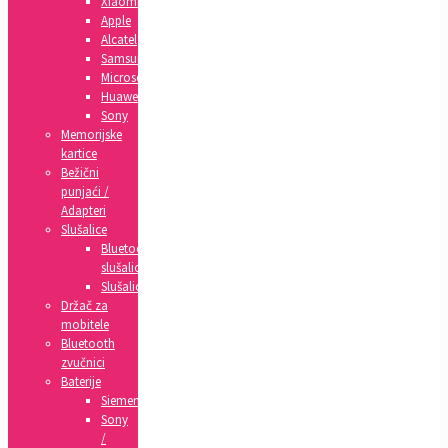
Xiaomi
Apple
Alcatel
Samsung
Microsoft
Huawei
Sony
Memorijske
kartice
Bežični
punjaći /
Adapteri
Slušalice
Bluetooth
slušalice
Slušalice
Držač za
mobitele
Bluetooth
zvučnici
Baterije
Siemens
Sony
/