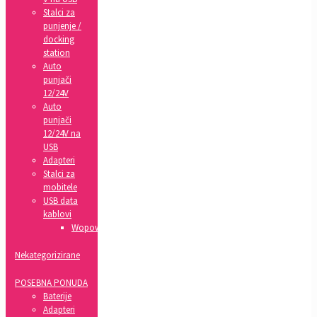
Stalci za
punjenje /
docking
station
Auto
punjači
12/24V
Auto
punjači
12/24V na
USB
Adapteri
Stalci za
mobitele
USB data
kablovi
Wopow
Nekategorizirane
POSEBNA PONUDA
Baterije
Adapteri