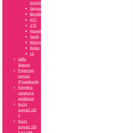
SonyEricsson
Samsung
BlackBerry
HTC
ZTE
Huawei
Apple
Motorola
Nokia
LG
Selfie
štapovi
Prijenosni
punjači
(Powerbank)
Pametna
narukvica
wristband
Kućni
punjači 220
V
Kućni
punjači 220
V na USB