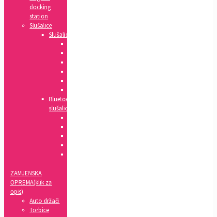
docking
station
Slušalice
Slušalice
Huawei
Apple
HTC
Nokia
Samsung
Sony
Bluetooth
slušalice
Xiaomi
Apple
Samsung
Sony
LG
ZAMJENSKA
OPREMA(klik za
opis)
Auto držači
Torbice