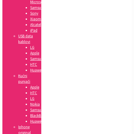
Microsoft
Samsung
Sony
Xiaomi
Alcatel
iPad
USB data
kablovi
LG
Apple
Samsung
HTC
Huawei
Kućni
punjači
Apple
HTC
LG
Nokia
Samsung
BlackBerry
Huawei
Iphone
original