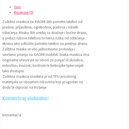
Xiaomi
14
Opis
Breskva
Recenzije (0)
količina
Zaštitna maskica za XIAOMI štiti pametni telefon od
prašine, prljavštine, ogrebotina, padova i ostalih
oštećenja. Maska štiti uređaj za stražnje i bočne strane,
a prelazi rubove telefona te nema rizika od oštećenja
ekrana ako odložite pametni telefon na prednju stranu.
Zaštitna maska se vrlo jednostavno postavlja i
savršeno prianja na XIAOMI mobitel. Svaka maskica ima
originalne otvore pa su otvori za punjač ili slušalice,
mikrofon, zvučnik, kontrole te funkcijske tipke uvijek
lako dostupni.
Zaštitna maskica izrađena je od TPU prozirnog
materijala sa obojenim rubovima koji je ugodan na
dodir te otporan na trošenje.
Komentiraj slobodno!
komentar/a