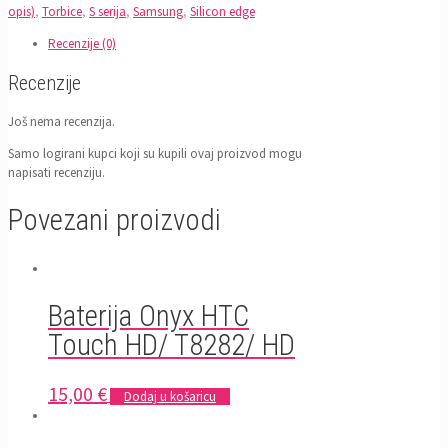
za
opis)
,
Torbice
,
S serija
,
Samsung
,
Silicon edge
Samsung
S23,
Recenzije (0)
S911B
Recenzije
Breskva
količina
Još nema recenzija.
Samo logirani kupci koji su kupili ovaj proizvod mogu
napisati recenziju.
Povezani proizvodi
Baterija Onyx HTC
Touch HD/ T8282/ HD
15,00
€
Dodaj u košaricu