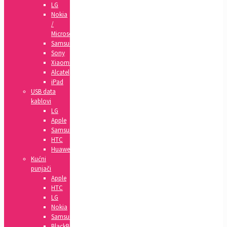
LG
Nokia
/
Microsoft
Samsung
Sony
Xiaomi
Alcatel
iPad
USB data
kablovi
LG
Apple
Samsung
HTC
Huawei
Kućni
punjači
Apple
HTC
LG
Nokia
Samsung
BlackBerry