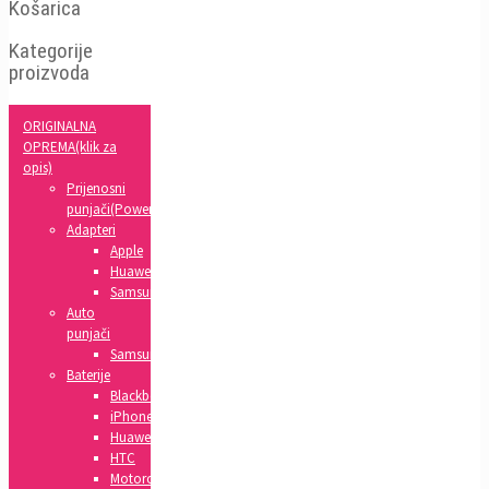
Košarica
Kategorije
proizvoda
ORIGINALNA
OPREMA(klik za
opis)
Prijenosni
punjači(Powerbank)
Adapteri
Apple
Huawei
Samsung
Auto
punjači
Samsung
Baterije
Blackberry
iPhone
Huawei
HTC
Motorola