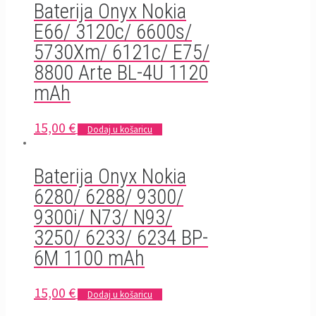
Baterija Onyx Nokia
E66/ 3120c/ 6600s/
5730Xm/ 6121c/ E75/
8800 Arte BL-4U 1120
mAh
15,00
€
Dodaj u košaricu
Baterija Onyx Nokia
6280/ 6288/ 9300/
9300i/ N73/ N93/
3250/ 6233/ 6234 BP-
6M 1100 mAh
15,00
€
Dodaj u košaricu