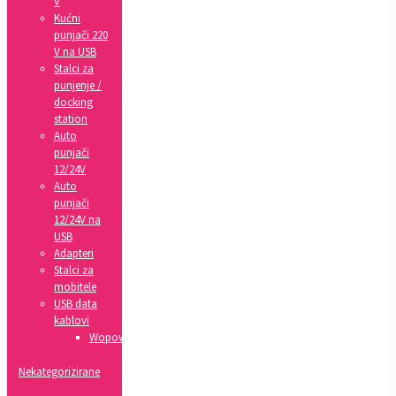
V
Kućni
punjači 220
V na USB
Stalci za
punjenje /
docking
station
Auto
punjači
12/24V
Auto
punjači
12/24V na
USB
Adapteri
Stalci za
mobitele
USB data
kablovi
Wopow
Nekategorizirane