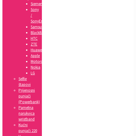
Siemens
Sony
/
SonyEricsson
Samsung
BlackBerry
HTC
ZTE
Huawei
Apple
Motorola
Nokia
LG
Selfie
štapovi
Prijenosni
punjači
(Powerbank)
Pametna
narukvica
wristband
Kućni
punjači 220