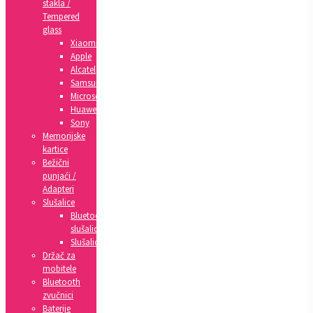
stakla /
Tempered
glass
Xiaomi
Apple
Alcatel
Samsung
Microsoft
Huawei
Sony
Memorijske
kartice
Bežični
punjaći /
Adapteri
Slušalice
Bluetooth
slušalice
Slušalice
Držač za
mobitele
Bluetooth
zvučnici
Baterije