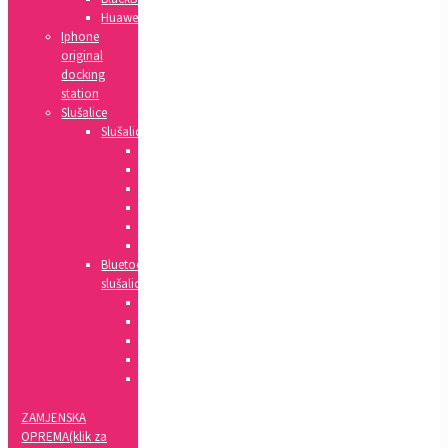
Huawei
Iphone
original
docking
station
Slušalice
Slušalice
Huawei
Apple
HTC
Nokia
Samsung
Sony
Bluetooth
slušalice
Xiaomi
Apple
Samsung
Sony
LG
ZAMJENSKA
OPREMA(klik za