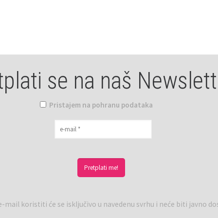
tplati se na naš Newslett
Pristajem na pohranu podataka
-mail koristiti će se isključivo u navedenu svrhu i neće biti javno d