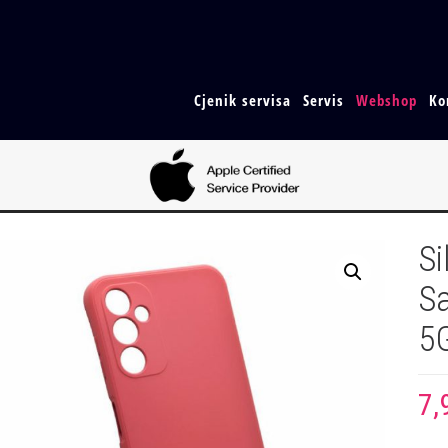
Cjenik servisa
Servis
Webshop
Ko
Si
S
5
7,