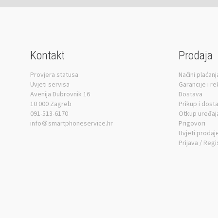
Kontakt
Prodaja
Provjera statusa
Načini plaćanj
Uvjeti servisa
Garancije i r
Avenija Dubrovnik 16
Dostava
10 000 Zagreb
Prikup i dost
091-513-6170
Otkup uređaj
info＠smartphoneservice.hr
Prigovori
Uvjeti prodaj
Prijava / Regi