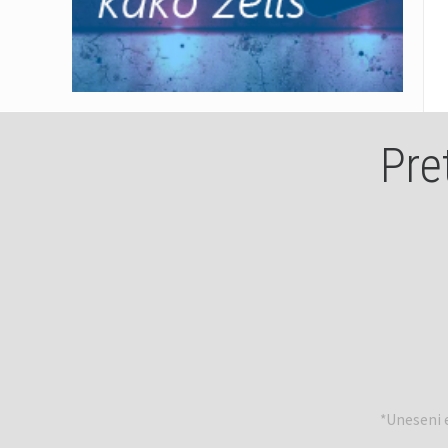
Pre
*Uneseni e