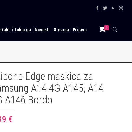
0
ntakt i Lokacija
Novosti
O nama
Prijava
licone Edge maskica za
amsung A14 4G A145, A14
G A146 Bordo
99
€