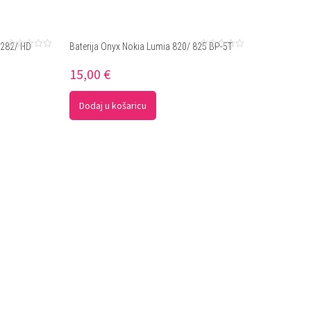
8282/ HD
Baterija Onyx Nokia Lumia 820/ 825 BP-5T
Ocjenjeno
Ocjenjeno
0
0
15,00
€
od
od
5
5
Dodaj u košaricu