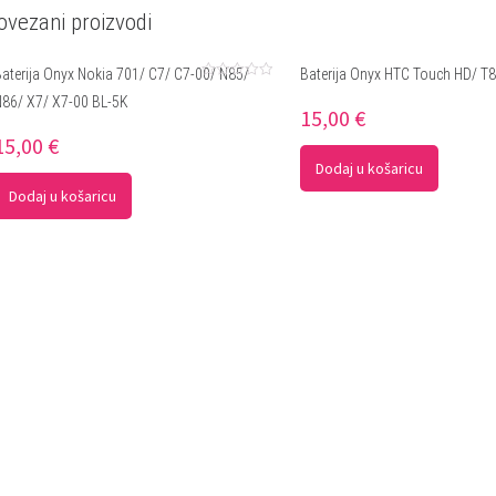
ovezani proizvodi
Baterija Onyx Nokia 701/ C7/ C7-00/ N85/
Baterija Onyx HTC Touch HD/ T
Ocjenjeno
N86/ X7/ X7-00 BL-5K
0
15,00
€
od
5
15,00
€
Dodaj u košaricu
Dodaj u košaricu