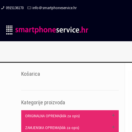
0915136170
info＠smartphoneservice.hr
Košarica
Kategorije proizvoda
ORIGINALNA OPREMA(klik za opis)
ZAMJENSKA OPREMA(klik za opis)