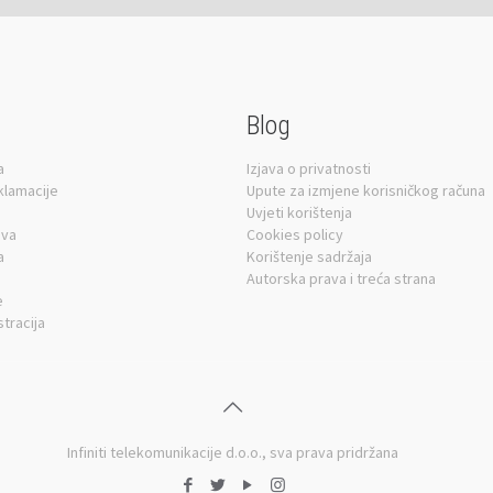
Blog
a
Izjava o privatnosti
eklamacije
Upute za izmjene korisničkog računa
Uvjeti korištenja
ava
Cookies policy
a
Korištenje sadržaja
Autorska prava i treća strana
e
stracija
Infiniti telekomunikacije d.o.o.
, sva prava pridržana