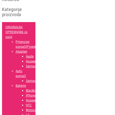
Kategorije
proizvoda
ORIGINALNA
OPREMA(klik za
opis)
Prijenosni
punjači(Powerbank)
Adapteri
Apple
Huawei
Samsung
Auto
punjači
Samsung
Baterije
Blackberry
iPhone
Huawei
HTC
Motorola
LG