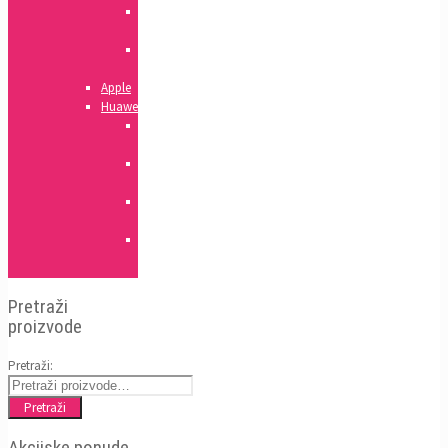
J
serija
A
serija
Apple
Huawei
Honor
serija
Mate
serija
Y
serija
P
serija
Pretraži
proizvode
Pretraži:
Pretraži
Akcijske ponude