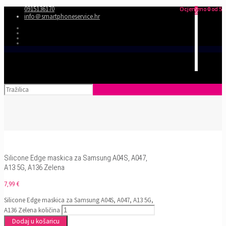
0915136170
Ocjenjeno
Ocjenjeno
Ocjenjeno
0
0
0
od 5
od 5
od 5
0
info＠smartphoneservice.hr
Silicone Edge maskica za Samsung A04S, A047,
A13 5G, A136 Zelena
7,99
€
Silicone Edge maskica za Samsung A04S, A047, A13 5G,
A136 Zelena količina
Dodaj u košaricu