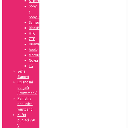
Siemens
Sony
/
SonyEricsson
Samsung
BlackBerry
HTC
ZTE
Huawei
Apple
Motorola
Nokia
LG
Selfie
štapovi
Prijenosni
punjači
(Powerbank)
Pametna
narukvica
wristband
Kućni
punjači 220
V