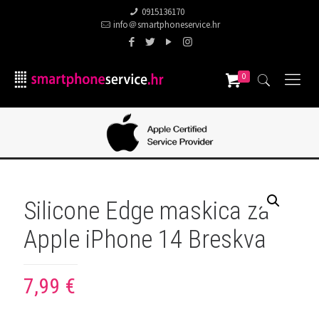
0915136170
info＠smartphoneservice.hr
0
Silicone Edge maskica za
Apple iPhone 14 Breskva
7,99
€