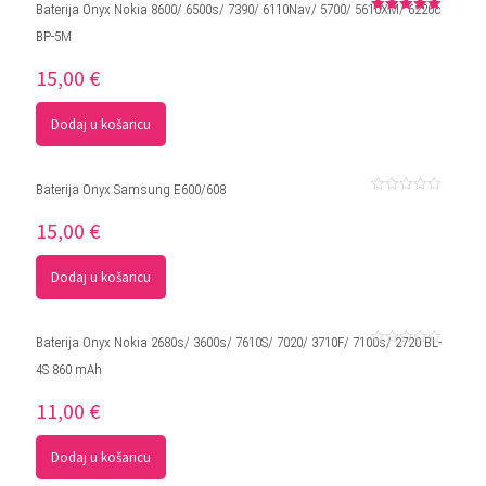
Baterija Onyx Nokia 8600/ 6500s/ 7390/ 6110Nav/ 5700/ 5610XM/ 6220c
Ocjenjeno
BP-5M
5.00
od 5
15,00
€
Dodaj u košaricu
Baterija Onyx Samsung E600/608
Ocjenjeno
0
15,00
€
od
5
Dodaj u košaricu
Baterija Onyx Nokia 2680s/ 3600s/ 7610S/ 7020/ 3710F/ 7100s/ 2720 BL-
Ocjenjeno
4S 860 mAh
0
od
5
11,00
€
Dodaj u košaricu