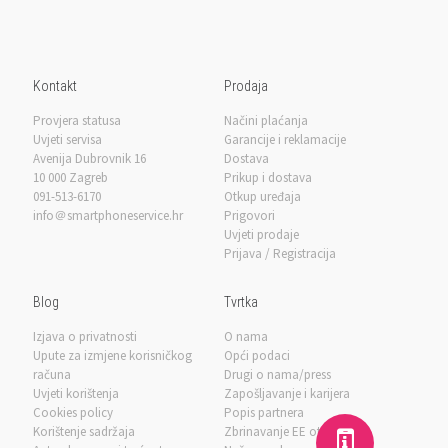
Kontakt
Prodaja
Provjera statusa
Načini plaćanja
Uvjeti servisa
Garancije i reklamacije
Avenija Dubrovnik 16
Dostava
10 000 Zagreb
Prikup i dostava
091-513-6170
Otkup uređaja
info＠smartphoneservice.hr
Prigovori
Uvjeti prodaje
Prijava / Registracija
Blog
Tvrtka
Izjava o privatnosti
O nama
Upute za izmjene korisničkog
Opći podaci
računa
Drugi o nama/press
Uvjeti korištenja
Zapošljavanje i karijera
Cookies policy
Popis partnera
Korištenje sadržaja
Zbrinavanje EE otpada