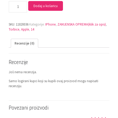
Dodaj u košaricu
SKU:
11820036
Kategorije:
IPhone
,
ZAMJENSKA OPREMA(klik za opis)
,
Torbice
,
Apple
,
14
Recenzije (0)
Recenzije
Još nema recenzija.
Samo logirani kupci koji su kupili ovaj proizvod mogu napisati
recenziju.
Povezani proizvodi