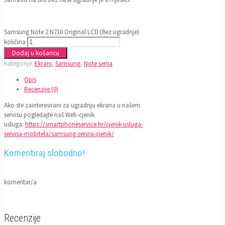
Samsung Note 2 N710 Original LCD (Bez ugradnje)
količina
Dodaj u košaricu
Kategorije:
Ekrani
,
Samsung
,
Note serija
Opis
Recenzije (0)
Ako ste zainteresirani za ugradnju ekrana u našem
servisu pogledajte naš Web-cjenik
usluga:
https://smartphoneservice.hr/cjenik-usluga-
servisa-mobitela/samsung-servisi-cjenik/
Komentiraj slobodno!
komentar/a
Recenzije