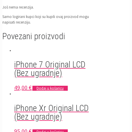
Još nema recenzija.
Samo logirani kupci koji su kupili ovaj proizvod mogu
napisati recenziju.
Povezani proizvodi
iPhone 7 Original LCD
(Bez ugradnje)
49,00
€
Dodaj u košaricu
iPhone Xr Original LCD
(Bez ugradnje)
95,00
€
Dodaj u košaricu