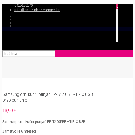
0915136170
0
info＠smartphoneservice.hr
Samsung crni kućni punjač EP-TA20EBE +TIP C USB
brzo punjenje
13,99
€
Samsung crni kućni punjač EP-TA20EBE +TIP C USB
Jamstvo je 6 mjeseci.