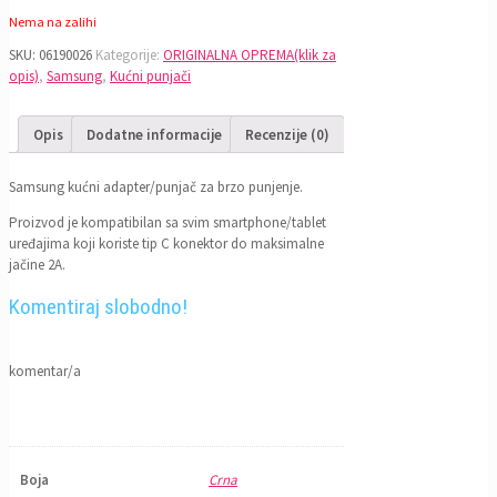
Nema na zalihi
SKU:
06190026
Kategorije:
ORIGINALNA OPREMA(klik za
opis)
,
Samsung
,
Kućni punjači
Opis
Dodatne informacije
Recenzije (0)
Samsung kućni adapter/punjač za brzo punjenje.
Proizvod je kompatibilan sa svim smartphone/tablet
uređajima koji koriste tip C konektor do maksimalne
jačine 2A.
Komentiraj slobodno!
komentar/a
Boja
Crna