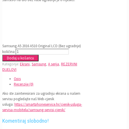
Samsung A5 2016 A510 Original LCD (Bez ugradnje)
količina
Dodaj u košaricu
Kategorije:
Ekrani
,
Samsung
,
A serija
,
REZERVNI
DIJELOVI
Opis
Recenzije (0)
Ako ste zainteresirani za ugradnju ekrana u našem
servisu pogledajte naš Web-cjenik
usluga:
https://smartphoneservice.hr/cjenik-usluga-
servisa-mobitela/samsung-servisi-cjenik/
Komentiraj slobodno!