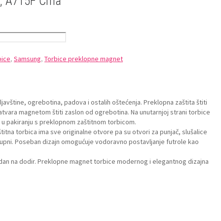
, A715F Crna
bice
,
Samsung
,
Torbice preklopne magnet
avštine, ogrebotina, padova i ostalih oštećenja. Preklopna zaštita štiti
 zatvara magnetom štiti zaslon od ogrebotina. Na unutarnjoj strani torbice
zi u pakiranju s preklopnom zaštitnom torbicom.
itna torbica ima sve originalne otvore pa su otvori za punjač, slušalice
ostupni. Poseban dizajn omogućuje vodoravno postavljanje futrole kao
godan na dodir. Preklopne magnet torbice modernog i elegantnog dizajna