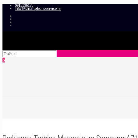
0915136170
info＠smartphoneservice.hr
0