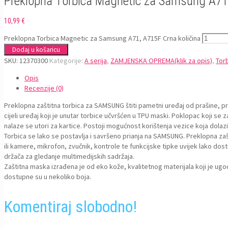
Preklopna Torbica Magnetic za Samsung A71
10,99
€
Preklopna Torbica Magnetic za Samsung A71, A715F Crna količina
Dodaj u košaricu
SKU:
12370300
Kategorije:
A serija
,
ZAMJENSKA OPREMA(klik za opis)
,
Tor
Opis
Recenzije (0)
Preklopna zaštitna torbica za SAMSUNG štiti pametni uređaj od prašine, prlj
cijeli uređaj koji je unutar torbice učvršćen u TPU maski. Poklopac koji se
nalaze se utori za kartice. Postoji mogućnost korištenja vezice koja dola
Torbica se lako se postavlja i savršeno prianja na SAMSUNG. Preklopna zašt
ili kamere, mikrofon, zvučnik, kontrole te funkcijske tipke uvijek lako d
držača za gledanje multimedijskih sadržaja.
Zaštitna maska izrađena je od eko kože, kvalitetnog materijala koji je u
dostupne su u nekoliko boja.
Komentiraj slobodno!