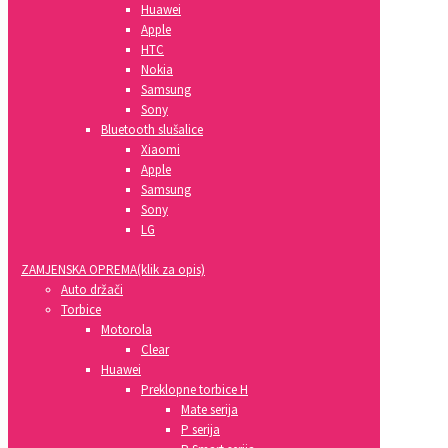
Huawei
Apple
HTC
Nokia
Samsung
Sony
Bluetooth slušalice
Xiaomi
Apple
Samsung
Sony
LG
ZAMJENSKA OPREMA(klik za opis)
Auto držači
Torbice
Motorola
Clear
Huawei
Preklopne torbice H
Mate serija
P serija