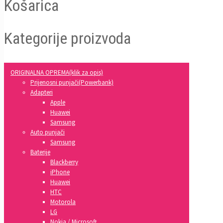
Košarica
Kategorije proizvoda
ORIGINALNA OPREMA(klik za opis)
Prijenosni punjači(Powerbank)
Adapteri
Apple
Huawei
Samsung
Auto punjači
Samsung
Baterije
Blackberry
iPhone
Huawei
HTC
Motorola
LG
Nokia / Microsoft