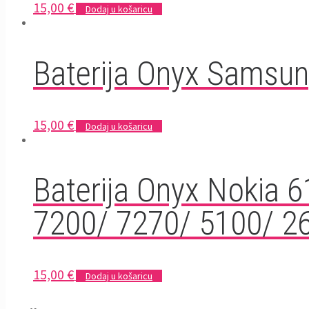
15,00
€
Dodaj u košaricu
Baterija Onyx Samsu
15,00
€
Dodaj u košaricu
Baterija Onyx Nokia 
7200/ 7270/ 5100/ 2
15,00
€
Dodaj u košaricu