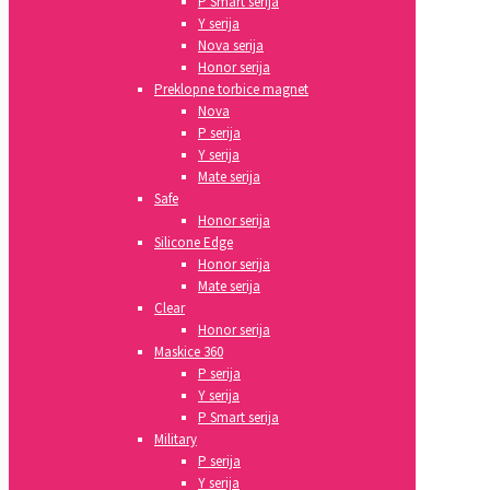
P Smart serija
Y serija
Nova serija
Honor serija
Preklopne torbice magnet
Nova
P serija
Y serija
Mate serija
Safe
Honor serija
Silicone Edge
Honor serija
Mate serija
Clear
Honor serija
Maskice 360
P serija
Y serija
P Smart serija
Military
P serija
Y serija