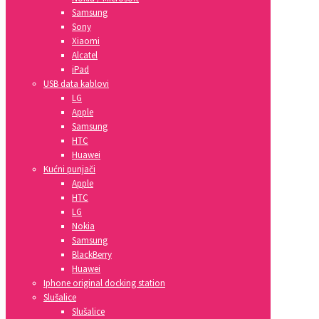
Samsung
Sony
Xiaomi
Alcatel
iPad
USB data kablovi
LG
Apple
Samsung
HTC
Huawei
Kućni punjači
Apple
HTC
LG
Nokia
Samsung
BlackBerry
Huawei
Iphone original docking station
Slušalice
Slušalice