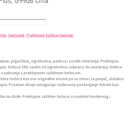
Plus, G996B Crna
rija
,
Samsung
,
Preklopne torbice Hanman
ine, prljavštine, ogrebotina, padova i ostalih oštećenja. Preklopna
klopac torbice štiti zaslon od ogrebotina i udaraca. Na unutarnjoj torbice
zi u pakiranju s preklopnom zaštitnom torbicom.
itna torbica ima sve originalne otvore pa su otvori za punjač, slušalice
ostupni. Poseban dizajn omogućuje vodoravno postavljanje futrole kao
odan na dodir. Preklopne zaštitne torbice za mobitel modernog i