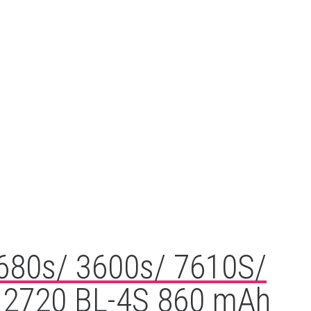
2680s/ 3600s/ 7610S/
 2720 BL-4S 860 mAh