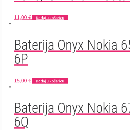
11,00
€
Dodaj u košaricu
Baterija Onyx Nokia 6
6P
15,00
€
Dodaj u košaricu
Baterija Onyx Nokia 6
6Q