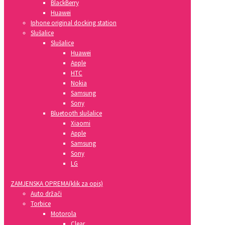
BlackBerry
Huawei
Iphone original docking station
Slušalice
Slušalice
Huawei
Apple
HTC
Nokia
Samsung
Sony
Bluetooth slušalice
Xiaomi
Apple
Samsung
Sony
LG
ZAMJENSKA OPREMA(klik za opis)
Auto držači
Torbice
Motorola
Clear