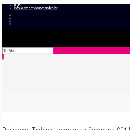
0915136170
info＠smartphoneservice.hr
0