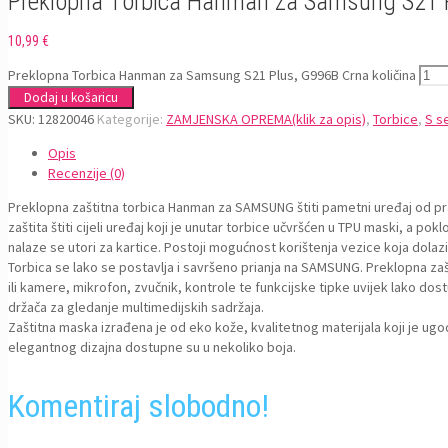
Preklopna Torbica Hanman za Samsung S21 
10,99
€
Preklopna Torbica Hanman za Samsung S21 Plus, G996B Crna količina
Dodaj u košaricu
SKU:
12820046
Kategorije:
ZAMJENSKA OPREMA(klik za opis)
,
Torbice
,
S se
Opis
Recenzije (0)
Preklopna zaštitna torbica Hanman za SAMSUNG štiti pametni uređaj od praš
zaštita štiti cijeli uređaj koji je unutar torbice učvršćen u TPU maski, a po
nalaze se utori za kartice. Postoji mogućnost korištenja vezice koja dola
Torbica se lako se postavlja i savršeno prianja na SAMSUNG. Preklopna zašt
ili kamere, mikrofon, zvučnik, kontrole te funkcijske tipke uvijek lako d
držača za gledanje multimedijskih sadržaja.
Zaštitna maska izrađena je od eko kože, kvalitetnog materijala koji je ug
elegantnog dizajna dostupne su u nekoliko boja.
Komentiraj slobodno!