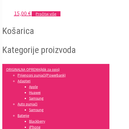
15,00
€
Pročitaj više
Košarica
Kategorije proizvoda
ORIGINALNA OPREMA(klik za opis)
Prijenosni punjači(Powerbank)
Adapteri
Apple
Huawei
Samsung
Auto punjači
Samsung
Baterije
Blackberry
iPhone