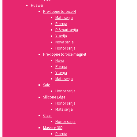
Huawei
Preklopne torbice H
Mate serija
P serija
P Smart serija
Y serija
Nova serija
Honor serija
Preklopne torbice magnet
Nova
P serija
Y serija
Mate serija
Safe
Honor serija
Silicone Edge
Honor serija
Mate serija
Clear
Honor serija
Maskice 360
P serija