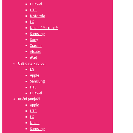
Huawei
HTC
Motorola
LG
Nokia / Microsoft
Samsung
Sony
Xiaomi
Alcatel
iPad
USB data kablovi
LG
Apple
Samsung
HTC
Huawei
Kućni punjači
Apple
HTC
LG
Nokia
Samsung