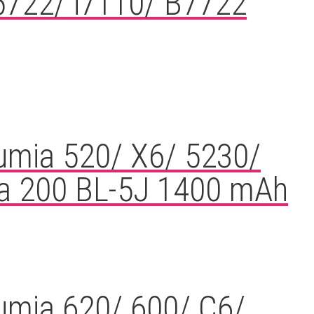
5722/ i7110/ B7722
Lumia 520/ X6/ 5230/
a 200 BL-5J 1400 mAh
Lumia 620/ 600/ C6/