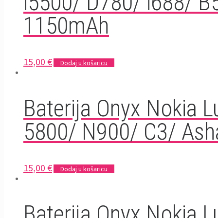
i5500/ D780/ i688/ B
1150mAh
15,00
€
Dodaj u košaricu
Baterija Onyx Nokia 
5800/ N900/ C3/ Ash
15,00
€
Dodaj u košaricu
Baterija Onyx Nokia 