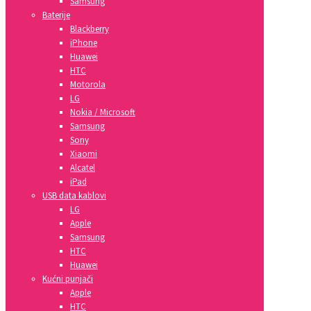
Samsung
Baterije
Blackberry
iPhone
Huawei
HTC
Motorola
LG
Nokia / Microsoft
Samsung
Sony
Xiaomi
Alcatel
iPad
USB data kablovi
LG
Apple
Samsung
HTC
Huawei
Kućni punjači
Apple
HTC