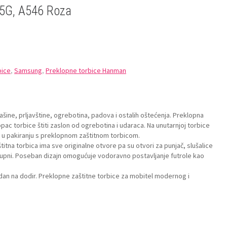
5G, A546 Roza
bice
,
Samsung
,
Preklopne torbice Hanman
ine, prljavštine, ogrebotina, padova i ostalih oštećenja. Preklopna
klopac torbice štiti zaslon od ogrebotina i udaraca. Na unutarnjoj torbice
zi u pakiranju s preklopnom zaštitnom torbicom.
itna torbica ima sve originalne otvore pa su otvori za punjač, slušalice
ostupni. Poseban dizajn omogućuje vodoravno postavljanje futrole kao
odan na dodir. Preklopne zaštitne torbice za mobitel modernog i