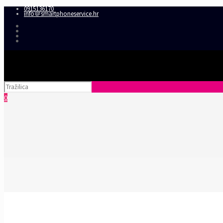
0915136170
info＠smartphoneservice.hr
0