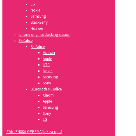
LG
Nokia
Samsung
BlackBerry
Huawei
Iphone original docking station
Slušalice
Slušalice
Huawei
Apple
HTC
Nokia
Samsung
Sony
Bluetooth slušalice
Xiaomi
Apple
Samsung
Sony
LG
ZAMJENSKA OPREMA(klik za opis)