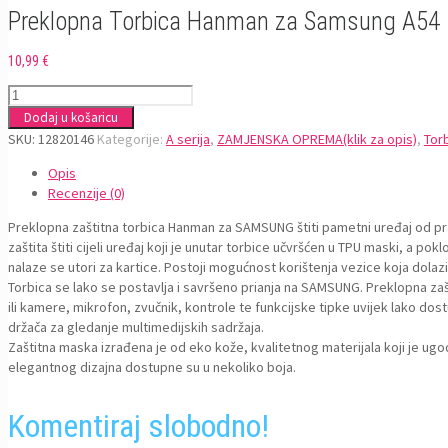
Preklopna Torbica Hanman za Samsung A54 
10,99
€
Preklopna
Torbica
Dodaj u košaricu
Hanman
SKU:
12820146
Kategorije:
A serija
,
ZAMJENSKA OPREMA(klik za opis)
,
Tor
za
Opis
Samsung
Recenzije (0)
A54
5G,
Preklopna zaštitna torbica Hanman za SAMSUNG štiti pametni uređaj od praš
A546
zaštita štiti cijeli uređaj koji je unutar torbice učvršćen u TPU maski, a po
Roza
nalaze se utori za kartice. Postoji mogućnost korištenja vezice koja dola
količina
Torbica se lako se postavlja i savršeno prianja na SAMSUNG. Preklopna zašt
ili kamere, mikrofon, zvučnik, kontrole te funkcijske tipke uvijek lako d
držača za gledanje multimedijskih sadržaja.
Zaštitna maska izrađena je od eko kože, kvalitetnog materijala koji je ug
elegantnog dizajna dostupne su u nekoliko boja.
Komentiraj slobodno!