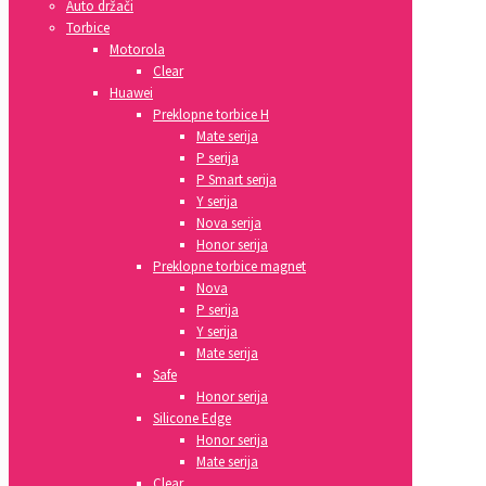
Auto držači
Torbice
Motorola
Clear
Huawei
Preklopne torbice H
Mate serija
P serija
P Smart serija
Y serija
Nova serija
Honor serija
Preklopne torbice magnet
Nova
P serija
Y serija
Mate serija
Safe
Honor serija
Silicone Edge
Honor serija
Mate serija
Clear