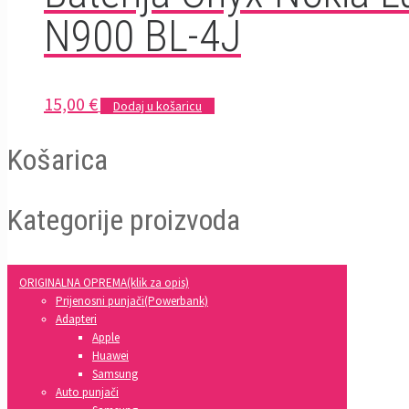
N900 BL-4J
15,00
€
Dodaj u košaricu
Košarica
Kategorije proizvoda
ORIGINALNA OPREMA(klik za opis)
Prijenosni punjači(Powerbank)
Adapteri
Apple
Huawei
Samsung
Auto punjači