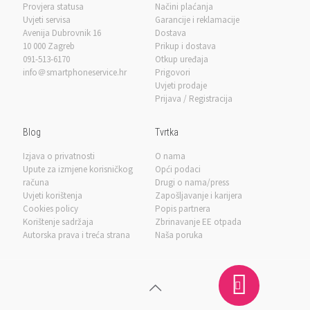
Provjera statusa
Načini plaćanja
Uvjeti servisa
Garancije i reklamacije
Avenija Dubrovnik 16
Dostava
10 000 Zagreb
Prikup i dostava
091-513-6170
Otkup uređaja
info＠smartphoneservice.hr
Prigovori
Uvjeti prodaje
Prijava / Registracija
Blog
Tvrtka
Izjava o privatnosti
O nama
Upute za izmjene korisničkog
Opći podaci
računa
Drugi o nama/press
Uvjeti korištenja
Zapošljavanje i karijera
Cookies policy
Popis partnera
Korištenje sadržaja
Zbrinavanje EE otpada
Autorska prava i treća strana
Naša poruka