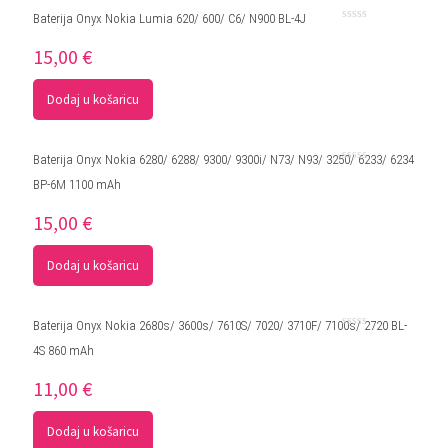
Baterija Onyx Nokia Lumia 620/ 600/ C6/ N900 BL-4J
Ocjenjeno
0
15,00
€
od
5
Dodaj u košaricu
Baterija Onyx Nokia 6280/ 6288/ 9300/ 9300i/ N73/ N93/ 3250/ 6233/ 6234
Ocjenjeno
BP-6M 1100 mAh
0
od
5
15,00
€
Dodaj u košaricu
Baterija Onyx Nokia 2680s/ 3600s/ 7610S/ 7020/ 3710F/ 7100s/ 2720 BL-
Ocjenjeno
4S 860 mAh
0
od
5
11,00
€
Dodaj u košaricu