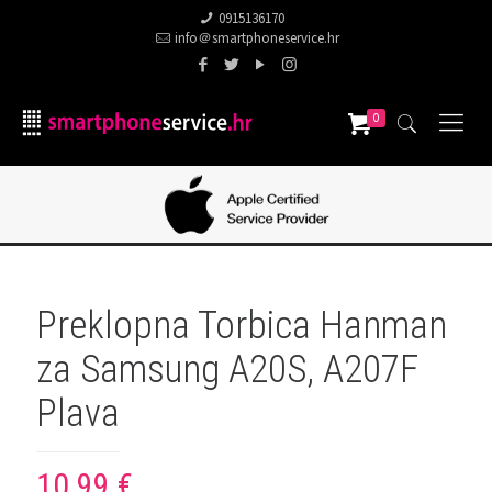
0915136170
info＠smartphoneservice.hr
0
Preklopna Torbica Hanman
za Samsung A20S, A207F
Plava
10,99
€