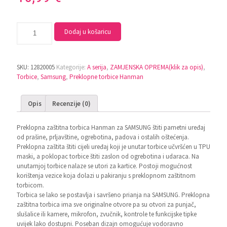
Dodaj u košaricu
SKU:
12820005
Kategorije:
A serija
,
ZAMJENSKA OPREMA(klik za opis)
,
Torbice
,
Samsung
,
Preklopne torbice Hanman
Opis
Recenzije (0)
Preklopna zaštitna torbica Hanman za SAMSUNG štiti pametni uređaj
od prašine, prljavštine, ogrebotina, padova i ostalih oštećenja.
Preklopna zaštita štiti cijeli uređaj koji je unutar torbice učvršćen u TPU
maski, a poklopac torbice štiti zaslon od ogrebotina i udaraca. Na
unutarnjoj torbice nalaze se utori za kartice. Postoji mogućnost
korištenja vezice koja dolazi u pakiranju s preklopnom zaštitnom
torbicom.
Torbica se lako se postavlja i savršeno prianja na SAMSUNG. Preklopna
zaštitna torbica ima sve originalne otvore pa su otvori za punjač,
slušalice ili kamere, mikrofon, zvučnik, kontrole te funkcijske tipke
uvijek lako dostupni. Poseban dizajn omogućuje vodoravno