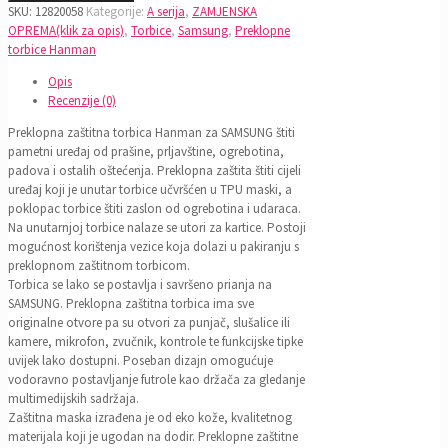
Hanman
SKU:
12820058
Kategorije:
A serija
,
ZAMJENSKA
za
OPREMA(klik za opis)
,
Torbice
,
Samsung
,
Preklopne
Samsung
torbice Hanman
A12,
A125,
Opis
A12
Recenzije (0)
Nacho,
Preklopna zaštitna torbica Hanman za SAMSUNG štiti
A127
pametni uređaj od prašine, prljavštine, ogrebotina,
Roza
padova i ostalih oštećenja. Preklopna zaštita štiti cijeli
količina
uređaj koji je unutar torbice učvršćen u TPU maski, a
poklopac torbice štiti zaslon od ogrebotina i udaraca.
Na unutarnjoj torbice nalaze se utori za kartice. Postoji
mogućnost korištenja vezice koja dolazi u pakiranju s
preklopnom zaštitnom torbicom.
Torbica se lako se postavlja i savršeno prianja na
SAMSUNG. Preklopna zaštitna torbica ima sve
originalne otvore pa su otvori za punjač, slušalice ili
kamere, mikrofon, zvučnik, kontrole te funkcijske tipke
uvijek lako dostupni. Poseban dizajn omogućuje
vodoravno postavljanje futrole kao držača za gledanje
multimedijskih sadržaja.
Zaštitna maska izrađena je od eko kože, kvalitetnog
materijala koji je ugodan na dodir. Preklopne zaštitne