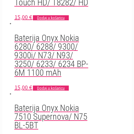
Touch HD/ T8282/ HD
15,00
€
Dodaj u košaricu
Baterija Onyx Nokia
6280/ 6288/ 9300/
9300i/ N73/ N93/
3250/ 6233/ 6234 BP-
6M 1100 mAh
15,00
€
Dodaj u košaricu
Baterija Onyx Nokia
7510 Supernova/ N75
BL-5BT