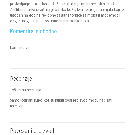
postavljanje futrole kao držača za gledanje multimedijskih sadržaja.
Zaštitna maska izrađena je od eko kože, kvalitetnog materijala koji je
ugodan na dodir. Preklopne zaštitne torbice za mobitel modernog i
elegantnog dizajna dostupne su u nekoliko boja.
Komentiraj slobodno!
komentar/a
Recenzije
Još nema recenzija.
Samo logirani kupci koji su kupili ovaj proizvod mogu napisati
recenziju.
Povezani proizvodi