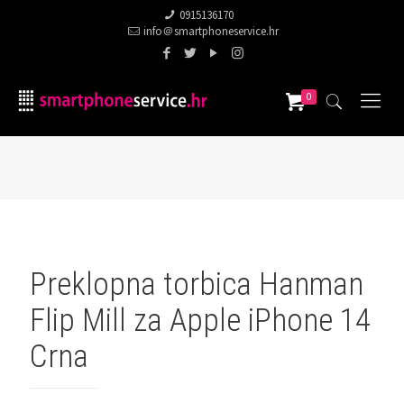
0915136170
info＠smartphoneservice.hr
0
Preklopna torbica Hanman
Flip Mill za Apple iPhone 14
Crna