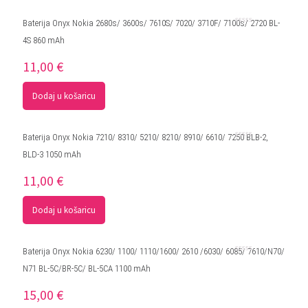
Baterija Onyx Nokia 2680s/ 3600s/ 7610S/ 7020/ 3710F/ 7100s/ 2720 BL-
Ocjenjeno
4S 860 mAh
0
od
5
11,00
€
Dodaj u košaricu
Baterija Onyx Nokia 7210/ 8310/ 5210/ 8210/ 8910/ 6610/ 7250 BLB-2,
Ocjenjeno
BLD-3 1050 mAh
0
od
5
11,00
€
Dodaj u košaricu
Baterija Onyx Nokia 6230/ 1100/ 1110/1600/ 2610 /6030/ 6085/ 7610/N70/
Ocjenjeno
N71 BL-5C/BR-5C/ BL-5CA 1100 mAh
0
od
5
15,00
€