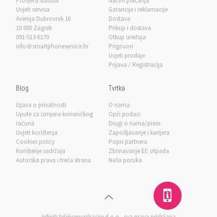
Provjera statusa
Načini plaćanja
Uvjeti servisa
Garancije i reklamacije
Avenija Dubrovnik 16
Dostava
10 000 Zagreb
Prikup i dostava
091-513-6170
Otkup uređaja
info＠smartphoneservice.hr
Prigovori
Uvjeti prodaje
Prijava / Registracija
Blog
Tvrtka
Izjava o privatnosti
O nama
Upute za izmjene korisničkog
Opći podaci
računa
Drugi o nama/press
Uvjeti korištenja
Zapošljavanje i karijera
Cookies policy
Popis partnera
Korištenje sadržaja
Zbrinavanje EE otpada
Autorska prava i treća strana
Naša poruka
Infiniti telekomunikacije d.o.o.
, sva prava pridržana