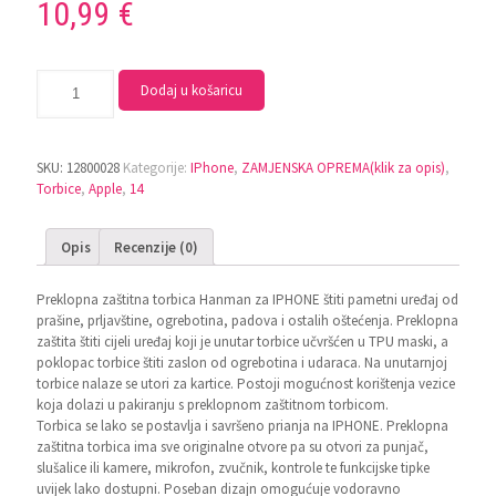
10,99
€
Dodaj u košaricu
SKU:
12800028
Kategorije:
IPhone
,
ZAMJENSKA OPREMA(klik za opis)
,
Torbice
,
Apple
,
14
Opis
Recenzije (0)
Preklopna zaštitna torbica Hanman za IPHONE štiti pametni uređaj od
prašine, prljavštine, ogrebotina, padova i ostalih oštećenja. Preklopna
zaštita štiti cijeli uređaj koji je unutar torbice učvršćen u TPU maski, a
poklopac torbice štiti zaslon od ogrebotina i udaraca. Na unutarnjoj
torbice nalaze se utori za kartice. Postoji mogućnost korištenja vezice
koja dolazi u pakiranju s preklopnom zaštitnom torbicom.
Torbica se lako se postavlja i savršeno prianja na IPHONE. Preklopna
zaštitna torbica ima sve originalne otvore pa su otvori za punjač,
slušalice ili kamere, mikrofon, zvučnik, kontrole te funkcijske tipke
uvijek lako dostupni. Poseban dizajn omogućuje vodoravno