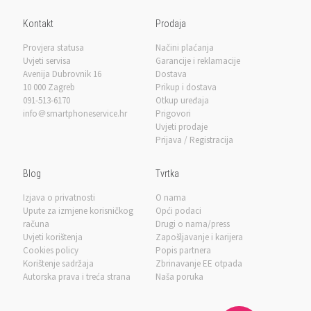
Kontakt
Prodaja
Provjera statusa
Načini plaćanja
Uvjeti servisa
Garancije i reklamacije
Avenija Dubrovnik 16
Dostava
10 000 Zagreb
Prikup i dostava
091-513-6170
Otkup uređaja
info＠smartphoneservice.hr
Prigovori
Uvjeti prodaje
Prijava / Registracija
Blog
Tvrtka
Izjava o privatnosti
O nama
Upute za izmjene korisničkog
Opći podaci
računa
Drugi o nama/press
Uvjeti korištenja
Zapošljavanje i karijera
Cookies policy
Popis partnera
Korištenje sadržaja
Zbrinavanje EE otpada
Autorska prava i treća strana
Naša poruka