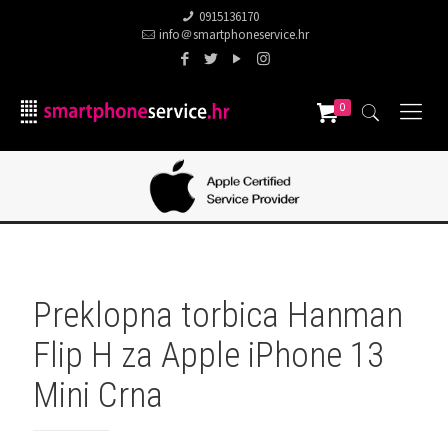
0915136170
info＠smartphoneservice.hr
0
Preklopna torbica Hanman
Flip H za Apple iPhone 13
Mini Crna