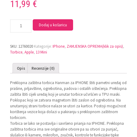
11,99
€
Dodaj u košaricu
SKU:
12760020
Kategorije:
IPhone
,
ZAMJENSKA OPREMA(klik za opis)
,
Torbice
,
Apple
,
13 Mini
Opis
Recenzije (0)
Preklopna zaštitna torbica Hanman za IPHONE štiti pametni uređaj od
prašine, prljavštine, ogrebotina, padova i ostalih oštećenja. Preklopna
zaštita štiti cijeli uređaj koji je unutar torbice učvršćen u TPU maski.
Poklopac koji se zatvara magnetom štiti zaslon od ogrebotina. Na
unutarnjoj strani torbice nalaze se utori za kartice. Postoji mogućnost
korištenja vezice koja dolazi u pakiranju s preklopnom zaštitnom
torbicom.
Torbica se lako se postavlja i savršeno prianja na IPHONE. Preklopna
zaštitna torbica ima sve originalne otvore pa su otvori za punjač,
slušalice ili kamere, mikrofon, zvučnik, kontrole te funkcijske tipke