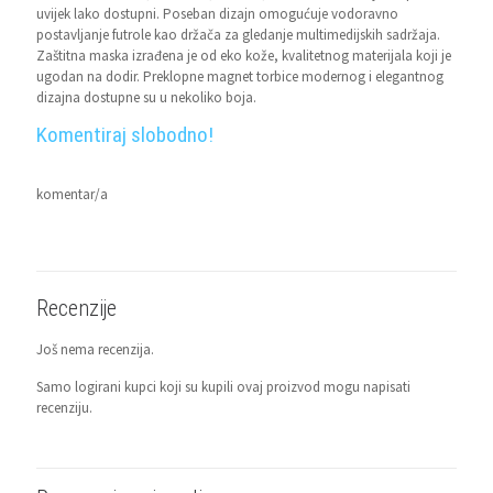
uvijek lako dostupni. Poseban dizajn omogućuje vodoravno
postavljanje futrole kao držača za gledanje multimedijskih sadržaja.
Zaštitna maska izrađena je od eko kože, kvalitetnog materijala koji je
ugodan na dodir. Preklopne magnet torbice modernog i elegantnog
dizajna dostupne su u nekoliko boja.
Komentiraj slobodno!
komentar/a
Recenzije
Još nema recenzija.
Samo logirani kupci koji su kupili ovaj proizvod mogu napisati
recenziju.