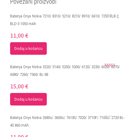
Povezani proizvodi
Baterija Onyx Nokia 7210/ 8310/ 5210/ 8210/ 8910/ 6610/ 7250 BLB-2,
Ocjenjeno
BLD-3 1050 mAh
0
od
5
11,00
€
Dodaj u košaricu
Baterija Onyx Nokia 3220/ 5140/ 5200/ 5300/ 6120/ 3230/ 6020/ 6070/
Ocjenjeno
6080/ 7260/ 7360/ BL-5B
5.00
od 5
15,00
€
Dodaj u košaricu
Baterija Onyx Nokia 2680s/ 3600s/ 7610S/ 7020/ 3710F/ 7100s/ 2720 BL-
Ocjenjeno
4S 860 mAh
0
od
5
11,00
€