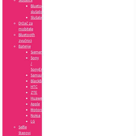
Slušalice
Bluetooth
slušalice
Slušalice
Držač za
mobitele
Bluetooth
zvučnici
Baterije
Siemens
Sony
/
SonyEricsson
Samsung
BlackBerry
HTC
ZTE
Huawei
Apple
Motorola
Nokia
LG
Selfie
štapovi