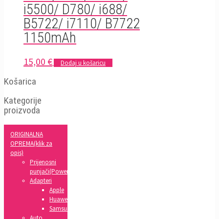
i5500/ D780/ i688/
B5722/ i7110/ B7722
1150mAh
15,00
€
Dodaj u košaricu
Košarica
Kategorije
proizvoda
ORIGINALNA
OPREMA(klik za
opis)
Prijenosni
punjači(Powerbank)
Adapteri
Apple
Huawei
Samsung
Auto