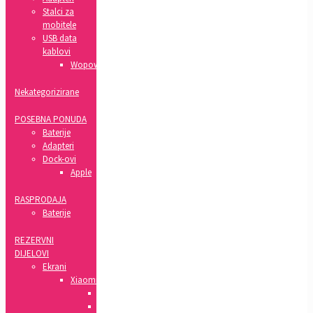
Stalci za
mobitele
USB data
kablovi
Wopow
Nekategorizirane
POSEBNA PONUDA
Baterije
Adapteri
Dock-ovi
Apple
RASPRODAJA
Baterije
REZERVNI
DIJELOVI
Ekrani
Xiaomi
Pocophone
Mi