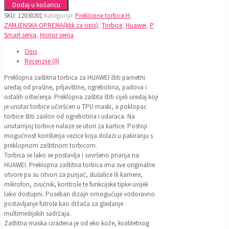
Dodaj u košaricu
SKU:
12030201
Kategorije:
Preklopne torbice H
,
ZAMJENSKA OPREMA(klik za opis)
,
Torbice
,
Huawei
,
P
Smart serija
,
Honor serija
Opis
Recenzije (0)
Preklopna zaštitna torbica za HUAWEI štiti pametni
uređaj od prašine, prljavštine, ogrebotina, padova i
ostalih oštećenja. Preklopna zaštita štiti cijeli uređaj koji
je unutar torbice učvršćen u TPU maski, a poklopac
torbice štiti zaslon od ogrebotina i udaraca. Na
unutarnjoj torbice nalaze se utori za kartice. Postoji
mogućnost korištenja vezice koja dolazi u pakiranju s
preklopnom zaštitnom torbicom.
Torbica se lako se postavlja i savršeno prianja na
HUAWEI. Preklopna zaštitna torbica ima sve originalne
otvore pa su otvori za punjač, slušalice ili kamere,
mikrofon, zvučnik, kontrole te funkcijske tipke uvijek
lako dostupni. Poseban dizajn omogućuje vodoravno
postavljanje futrole kao držača za gledanje
multimedijskih sadržaja.
Zaštitna maska izrađena je od eko kože, kvalitetnog