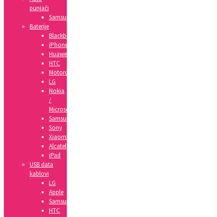
punjači
Samsung
Baterije
Blackberry
iPhone
Huawei
HTC
Motorola
LG
Nokia
/
Microsoft
Samsung
Sony
Xiaomi
Alcatel
iPad
USB data
kablovi
LG
Apple
Samsung
HTC