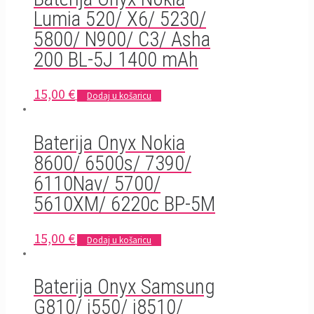
Lumia 520/ X6/ 5230/
5800/ N900/ C3/ Asha
200 BL-5J 1400 mAh
15,00
€
Dodaj u košaricu
Baterija Onyx Nokia
8600/ 6500s/ 7390/
6110Nav/ 5700/
5610XM/ 6220c BP-5M
15,00
€
Dodaj u košaricu
Baterija Onyx Samsung
G810/ i550/ i8510/