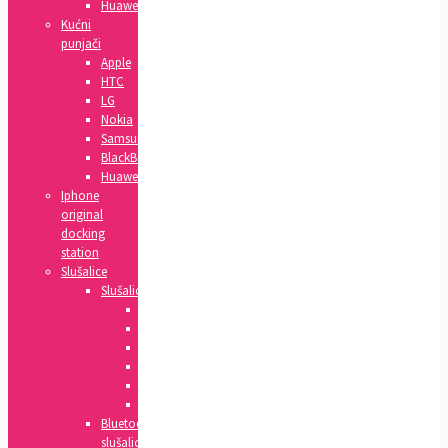
Huawei
Kućni
punjači
Apple
HTC
LG
Nokia
Samsung
BlackBerry
Huawei
Iphone
original
docking
station
Slušalice
Slušalice
Huawei
Apple
HTC
Nokia
Samsung
Sony
Bluetooth
slušalice