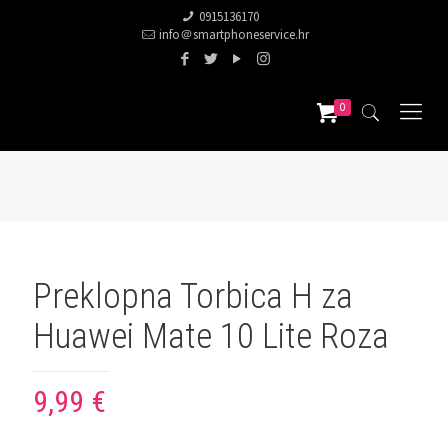
0915136170
info＠smartphoneservice.hr
0
Preklopna Torbica H za
Huawei Mate 10 Lite Roza
9,99
€