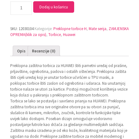
Dodaj u košaricu
SKU:
12030104
Kategorije:
Preklopne torbice H
,
Mate serija
,
ZAMJENSKA
OPREMA(klik za opis)
,
Torbice
,
Huawei
Opis
Recenzije (0)
Preklopna zaštitna torbica za HUAWEI štiti pametni uređaj od prašine,
prljavštine, ogrebotina, padova i ostalih oštećenja. Preklopna zaštita
štiti cijeli uređaj koji je unutar torbice učvršćen u TPU maski, a
poklopac torbice štiti zaslon od ogrebotina i udaraca. Na unutarnjoj
torbice nalaze se utori za kartice. Postoji mogućnost korištenja vezice
koja dolazi u pakiranju s preklopnom zaštitnom torbicom.
Torbica se lako se postavlja i savršeno prianja na HUAWEI. Preklopna
zaštitna torbica ima sve originalne otvore pa su otvori za punjač,
slušalice ili kamere, mikrofon, zvučnik, kontrole te funkcijske tipke
uvijek lako dostupni. Poseban dizajn omogućuje vodoravno
postavljanje futrole kao držača za gledanje multimedijskih sadržaja.
Zaštitna maska izrađena je od eko kože, kvalitetnog materijala koji je
ugodan na dodir. Preklopne zaštitne torbice za mobitel modernog i