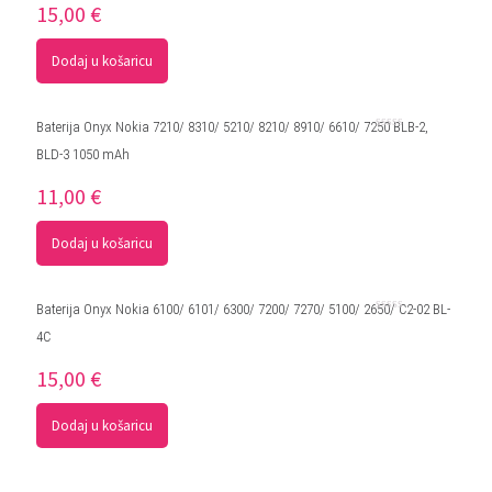
15,00
€
od
5
Dodaj u košaricu
Baterija Onyx Nokia 7210/ 8310/ 5210/ 8210/ 8910/ 6610/ 7250 BLB-2,
Ocjenjeno
BLD-3 1050 mAh
0
od
5
11,00
€
Dodaj u košaricu
Baterija Onyx Nokia 6100/ 6101/ 6300/ 7200/ 7270/ 5100/ 2650/ C2-02 BL-
Ocjenjeno
4C
0
od
5
15,00
€
Dodaj u košaricu