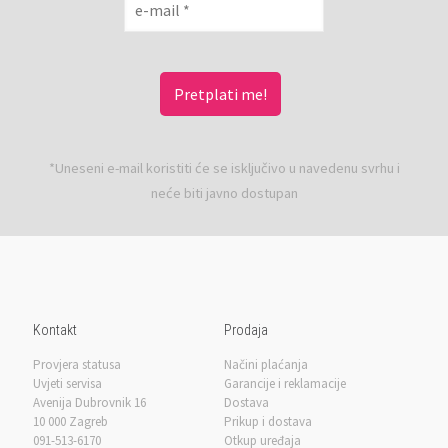
*Uneseni e-mail koristiti će se isključivo u navedenu svrhu i
neće biti javno dostupan
Kontakt
Prodaja
Provjera statusa
Načini plaćanja
Uvjeti servisa
Garancije i reklamacije
Avenija Dubrovnik 16
Dostava
10 000 Zagreb
Prikup i dostava
091-513-6170
Otkup uređaja