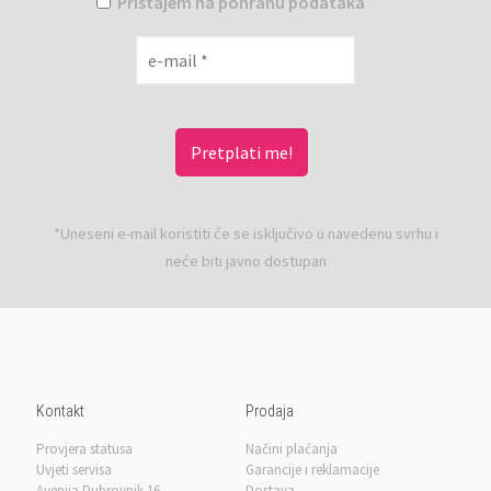
Pristajem na pohranu podataka
*Uneseni e-mail koristiti će se isključivo u navedenu svrhu i
neće biti javno dostupan
Kontakt
Prodaja
Provjera statusa
Načini plaćanja
Uvjeti servisa
Garancije i reklamacije
Avenija Dubrovnik 16
Dostava