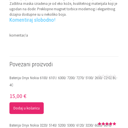
Zaštitna maska izrađena je od eko kože, kvalitetnog materijala koji je
ugodan na dodir. Preklopne magnet torbice modernog i elegantnog
dizajna dostupne su u nekoliko boja.
Komentiraj slobodno!
komentar/a
Povezani proizvodi
Baterija Onyx Nokia 6100/ 6101/ 6300/ 7200/ 7270/ 5100/ 2650/ C2-02 BL-
Ocjenjeno
4C
0
od
5
15,00
€
Dodaj u košaricu
Baterija Onyx Nokia 3220/ 5140/ 5200/ 5300/ 6120/ 3230/ 6020/ 6070/