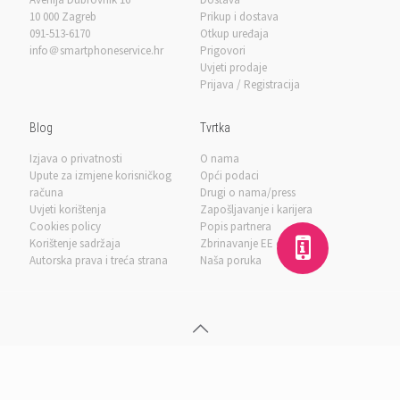
10 000 Zagreb
Prikup i dostava
091-513-6170
Otkup uređaja
info＠smartphoneservice.hr
Prigovori
Uvjeti prodaje
Prijava / Registracija
Blog
Tvrtka
Izjava o privatnosti
O nama
Upute za izmjene korisničkog
Opći podaci
računa
Drugi o nama/press
Uvjeti korištenja
Zapošljavanje i karijera
Cookies policy
Popis partnera
Korištenje sadržaja
Zbrinavanje EE otpada
Autorska prava i treća strana
Naša poruka
Infiniti telekomunikacije d.o.o.
, sva prava pridržana