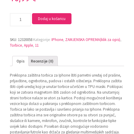
Dodaj u košaricu
SKU:
12320058
Kategorije:
IPhone
,
ZAMJENSKA OPREMA(klik za opis)
,
Torbice
,
Apple
,
11
Opis
Recenzije (0)
Preklopna zaštitna torbica za Iphone štiti pametni uređaj od prašine,
prljavštine, ogrebotina, padova i ostalih oštećenja. Preklopna zaštita
štiti cijeli uređaj koji je unutar torbice učvršćen u TPU maski. Poklopac
koji se zatvara magnetom štiti zaslon od ogrebotina. Na unutarnjoj
strani torbice nalaze se utori za kartice. Postoji mogućnost korištenja
vezice koja dolazi u pakiranju s preklopnom zaštitnom torbicom.
Torbica se lako se postavlja i savršeno prianja na Iphone. Preklopna
zaštitna torbica ima sve originalne otvore pa su otvori za punjač,
slušalice ili kamere, mikrofon, zvučnik, kontrole te funkcijske tipke
uvijek lako dostupni. Poseban dizajn omogućuje vodoravno
postavljanje futrole kao držača za gledanje multimedijskih sadržaja.