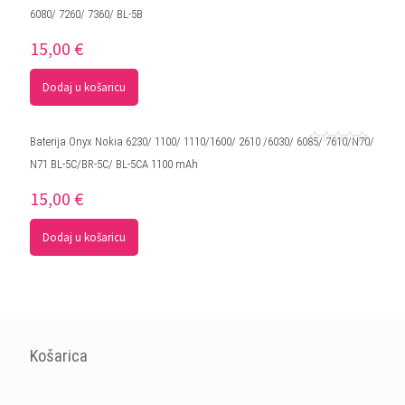
Ocjenjeno
6080/ 7260/ 7360/ BL-5B
5.00
od 5
15,00
€
Dodaj u košaricu
Baterija Onyx Nokia 6230/ 1100/ 1110/1600/ 2610 /6030/ 6085/ 7610/N70/
Ocjenjeno
N71 BL-5C/BR-5C/ BL-5CA 1100 mAh
0
od
5
15,00
€
Dodaj u košaricu
Košarica