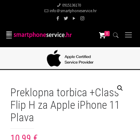
0915136170
info＠smartphoneservice.hr
0
Preklopna torbica +Class
Flip H za Apple iPhone 11
Plava
10,99
€