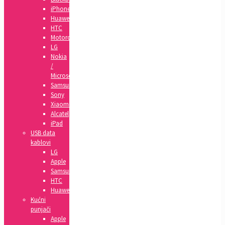
iPhone
Huawei
HTC
Motorola
LG
Nokia
/
Microsoft
Samsung
Sony
Xiaomi
Alcatel
iPad
USB data
kablovi
LG
Apple
Samsung
HTC
Huawei
Kućni
punjači
Apple