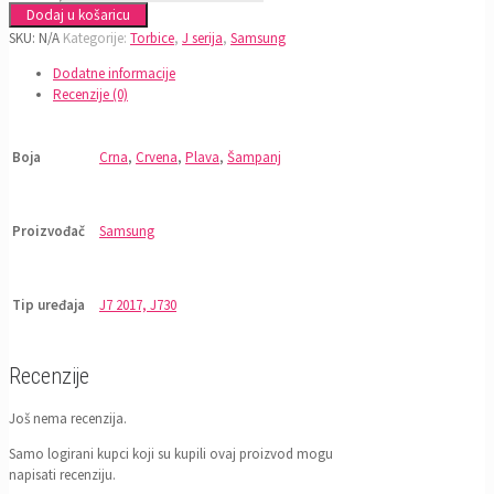
Dodaj u košaricu
SKU:
N/A
Kategorije:
Torbice
,
J serija
,
Samsung
Dodatne informacije
Recenzije (0)
Boja
Crna
,
Crvena
,
Plava
,
Šampanj
Proizvođač
Samsung
Tip uređaja
J7 2017, J730
Recenzije
Još nema recenzija.
Samo logirani kupci koji su kupili ovaj proizvod mogu
napisati recenziju.