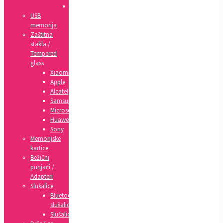
IPad
USB
memorija
Zaštitna
stakla /
Tempered
glass
Xiaomi
Apple
Alcatel
Samsung
Microsoft
Huawei
Sony
Memorijske
kartice
Bežični
punjaći /
Adapteri
Slušalice
Bluetooth
slušalice
Slušalice