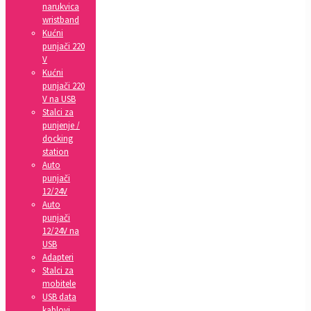
narukvica
wristband
Kućni
punjači 220
V
Kućni
punjači 220
V na USB
Stalci za
punjenje /
docking
station
Auto
punjači
12/24V
Auto
punjači
12/24V na
USB
Adapteri
Stalci za
mobitele
USB data
kablovi