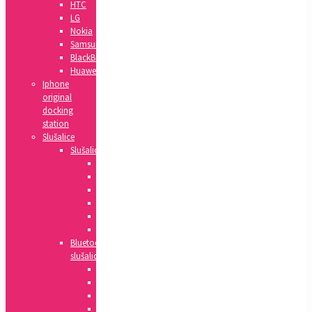
HTC
LG
Nokia
Samsung
BlackBerry
Huawei
Iphone
original
docking
station
Slušalice
Slušalice
Huawei
Apple
HTC
Nokia
Samsung
Sony
Bluetooth
slušalice
Xiaomi
Apple
Samsung
Sony