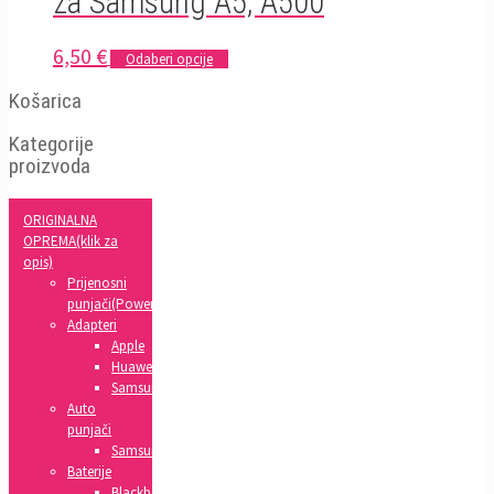
za Samsung A5, A500
6,50
€
Odaberi opcije
Košarica
Kategorije
proizvoda
ORIGINALNA
OPREMA(klik za
opis)
Prijenosni
punjači(Powerbank)
Adapteri
Apple
Huawei
Samsung
Auto
punjači
Samsung
Baterije
Blackberry