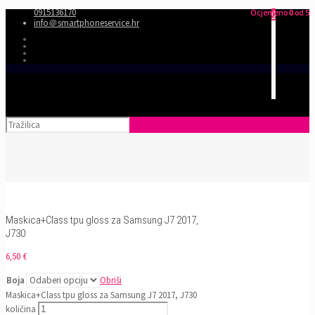
0915136170
Ocjenjeno
Ocjenjeno
Ocjenjeno
0
0
0
od 5
od 5
od 5
0
info＠smartphoneservice.hr
Maskica+Class tpu gloss za Samsung J7 2017,
J730
6,50
€
Boja
Obriši
Maskica+Class tpu gloss za Samsung J7 2017, J730
količina