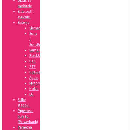
Držač za
mobitele
Bluetooth
zvučnici
Baterije
Siemens
Sony
/
SonyEricsson
Samsung
BlackBerry
HTC
ZTE
Huawei
Apple
Motorola
Nokia
LG
Selfie
štapovi
Prijenosni
punjači
(Powerbank)
Pametna