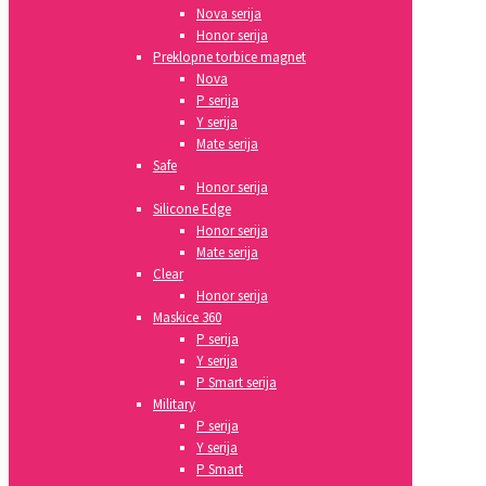
Nova serija
Honor serija
Preklopne torbice magnet
Nova
P serija
Y serija
Mate serija
Safe
Honor serija
Silicone Edge
Honor serija
Mate serija
Clear
Honor serija
Maskice 360
P serija
Y serija
P Smart serija
Military
P serija
Y serija
P Smart