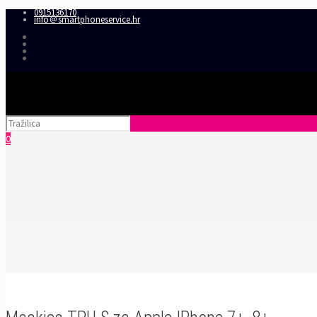
0915136170
info＠smartphoneservice.hr
0