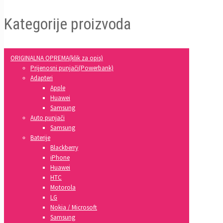
Kategorije proizvoda
ORIGINALNA OPREMA(klik za opis)
Prijenosni punjači(Powerbank)
Adapteri
Apple
Huawei
Samsung
Auto punjači
Samsung
Baterije
Blackberry
iPhone
Huawei
HTC
Motorola
LG
Nokia / Microsoft
Samsung