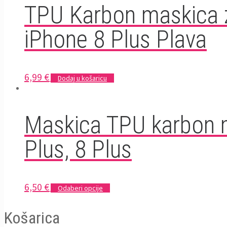
TPU Karbon maskica z
iPhone 8 Plus Plava
6,99
€
Dodaj u košaricu
Maskica TPU karbon 
Plus, 8 Plus
6,50
€
Odaberi opcije
Košarica