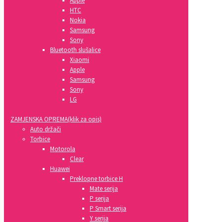
Apple
HTC
Nokia
Samsung
Sony
Bluetooth slušalice
Xiaomi
Apple
Samsung
Sony
LG
ZAMJENSKA OPREMA(klik za opis)
Auto držači
Torbice
Motorola
Clear
Huawei
Preklopne torbice H
Mate serija
P serija
P Smart serija
Y serija