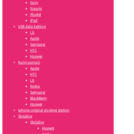
Sony
Xiaomi
Alcatel
iPad
USB data kablovi
LG
Apple
Samsung
HTC
Huawei
Kućni punjači
Apple
HTC
LG
Nokia
Samsung
BlackBerry
Huawei
Iphone original docking station
Slušalice
Slušalice
Huawei